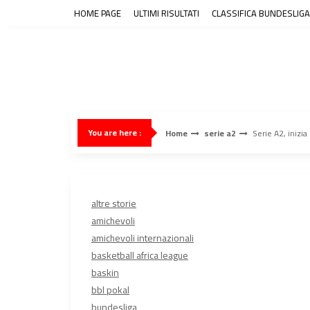
Skip
HOME PAGE
ULTIMI RISULTATI
CLASSIFICA BUNDESLIGA
to
content
You are here :
Home
serie a2
Serie A2, inizia
altre storie
amichevoli
amichevoli internazionali
basketball africa league
baskin
bbl pokal
bundesliga