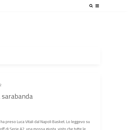
2
la sarabanda
ha preso Luca Vitali dal Napoli Basket. Lo leggevo su
off di Serie A2, una mossa giusta, visto che tutte le