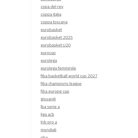
copa del rey
coppa italia
coppa toscana
eurobasket
eurobasket 2025
eurobasket U20
eurocup
eurolega
eurolega femminile
fiba basketball world cup 2027
fiba champions league
fiba europe cup
giovanili
lba serie a
liga acb
lnb pro a
mondiali
nba