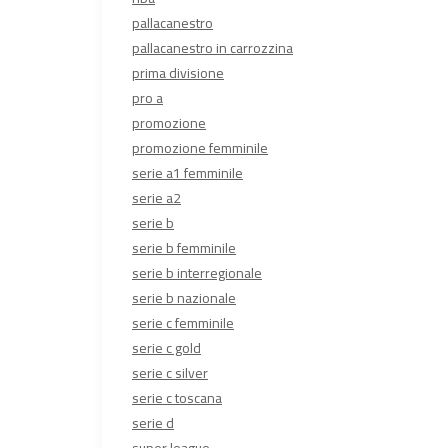
pallacanestro
pallacanestro in carrozzina
prima divisione
pro a
promozione
promozione femminile
serie a1 femminile
serie a2
serie b
serie b femminile
serie b interregionale
serie b nazionale
serie c femminile
serie c gold
serie c silver
serie c toscana
serie d