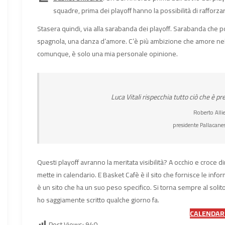
squadre, prima dei playoff hanno la possibilità di rafforzars
Stasera quindi, via alla sarabanda dei playoff. Sarabanda che p
spagnola, una danza d’amore. C’è più ambizione che amore ne
comunque, è solo una mia personale opinione.
Luca Vitali rispecchia tutto ciò che è p
Roberto Allie
presidente Pallacane
Questi playoff avranno la meritata visibilità? A occhio e croce di
mette in calendario. E Basket Cafè è il sito che fornisce le inform
è un sito che ha un suo peso specifico. Si torna sempre al solito
ho saggiamente scritto qualche giorno fa.
CALENDAR
Post Views:
940