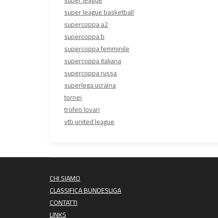
super league
super league basketball
supercoppa a2
supercoppa b
supercoppa femminile
supercoppa italiana
supercoppa russa
superlega ucraina
tornei
trofeo lovari
vtb united league
CHI SIAMO
CLASSIFICA BUNDESLIGA
CONTATTI
LINKS