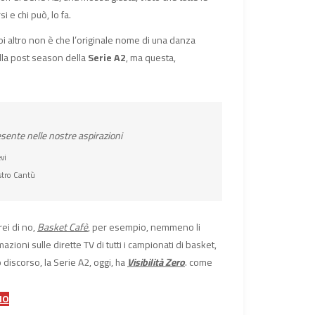
i e chi può, lo fa.
oi altro non è che l’originale nome di una danza
lla post season della
Serie A2
, ma questa,
resente nelle nostre aspirazioni
vi
stro Cantù
rei di no,
Basket Cafè
, per esempio, nemmeno li
azioni sulle dirette TV di tutti i campionati di basket,
 discorso, la Serie A2, oggi, ha
Visibilità Zero
. come
IO