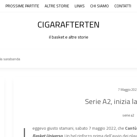
PROSSIME PARTITE
ALTRE STORIE
LINKS
CHI SIAMO
CONTATTI
CIGARAFTERTEN
il basket e altre storie
 la sarabanda
7 Maggio 202
Serie A2, inizia 
serie a2
L
eggevo giusto stamani, sabato 7 maggio 2022, che
Cantù
Basket Universo
. Un bel rinforzo prima dell’avvio dei play