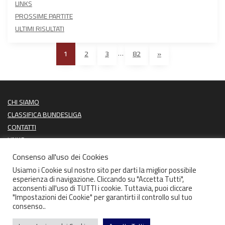
LINKS
PROSSIME PARTITE
ULTIMI RISULTATI
…
1
2
3
82
»
CHI SIAMO
CLASSIFICA BUNDESLIGA
CONTATTI
LINKS
PROSSIME PARTITE
Consenso all'uso dei Cookies
ULTIMI RISULTATI
Usiamo i Cookie sul nostro sito per darti la miglior possibile
esperienza di navigazione. Cliccando su "Accetta Tutti",
acconsenti all'uso di TUTTI i cookie. Tuttavia, puoi cliccare
"Impostazioni dei Cookie" per garantirti il controllo sul tuo
consenso..
Copyright CIGARAFTERTEN 2026 | Theme by
ThemeinProgress