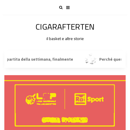
Skip
to
content
CIGARAFTERTEN
il basket e altre storie
a partita della settimana, finalmente
Perché questo wee