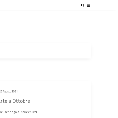
23 Agosto 2021
parte a Ottobre
le
.
serie c gold
.
serie c silver