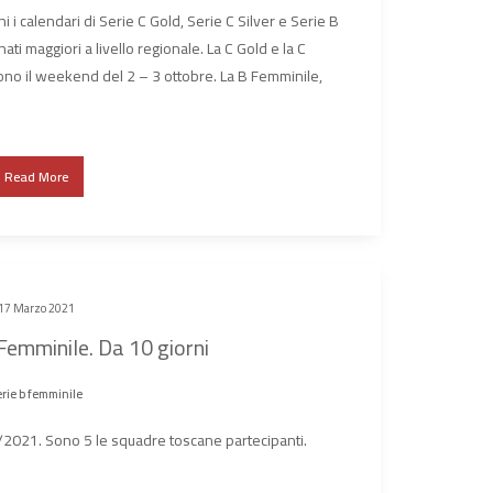
i i calendari di Serie C Gold, Serie C Silver e Serie B
ti maggiori a livello regionale. La C Gold e la C
tono il weekend del 2 – 3 ottobre. La B Femminile,
Read More
17 Marzo 2021
B Femminile. Da 10 giorni
rie b femminile
0/2021. Sono 5 le squadre toscane partecipanti.