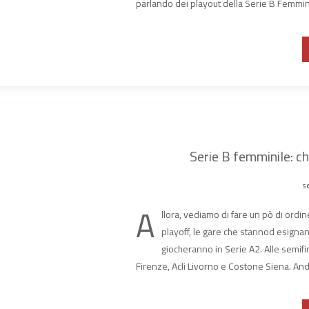
parlando dei playout della Serie B Femmin
Serie B femminile: c
se
A
llora, vediamo di fare un pò di ordin
playoff, le gare che stannod esign
giocheranno in Serie A2. Alle semif
Firenze, Acli Livorno e Costone Siena. An