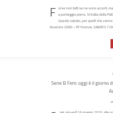
F
orse non tutti se ne sono accorti, m
a punteggio pieno. Si tratta della Pal
Questo sabato, per quelli che vanno a
Avvenire 2000 – PF Firenze. SABATO 7 DI
Serie B Fem: oggi è il giorno 
A
se
ggi, giovedì 16 maggio 2019, alle o