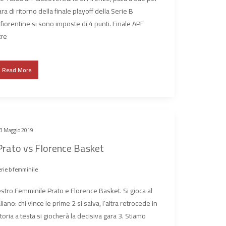
ra di ritorno della finale playoff della Serie B
e fiorentine si sono imposte di 4 punti. Finale APF
tre
Read More
3 Maggio 2019
 Prato vs Florence Basket
rie b femminile
nestro Femminile Prato e Florence Basket. Si gioca al
liano: chi vince le prime 2 si salva, l’altra retrocede in
toria a testa si giocherà la decisiva gara 3. Stiamo