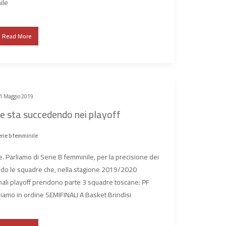
ile
Read More
1 Maggio 2019
he sta succedendo nei playoff
rie b femminile
e. Parliamo di Serie B femminile, per la precisione dei
ando le squadre che, nella stagione 2019/2020
inali playoff prendono parte 3 squadre toscane: PF
diamo in ordine SEMIFINALI A Basket Brindisi