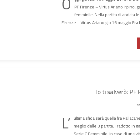
O
PF Firenze – Virtus Ariano Irpino, ga
femminile. Nella partita di andata l
Firenze – Virtus Ariano gio 16 maggio Fra 
Io ti salverò: PF
se
L’
ultima sfida sarà quella fra Pallaca
meglio delle 3 partite. Tradotto in ita
Serie C Femminile. In caso di una vit