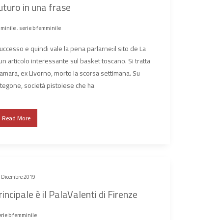
futuro in una frase
mminile
.
serie b femminile
uccesso e quindi vale la pena parlarne:il sito de La
n articolo interessante sul basket toscano. Si tratta
amara, ex Livorno, morto la scorsa settimana. Su
ttegone, società pistoiese che ha
Read More
 Dicembre 2019
ncipale è il PalaValenti di Firenze
rie b femminile