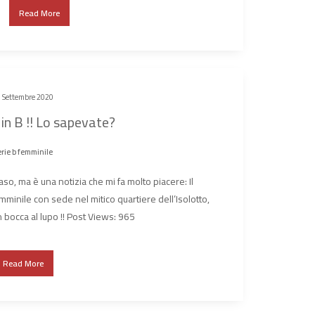
Read More
 Settembre 2020
in B !! Lo sapevate?
rie b femminile
so, ma è una notizia che mi fa molto piacere: Il
minile con sede nel mitico quartiere dell’Isolotto,
n bocca al lupo !! Post Views: 965
Read More