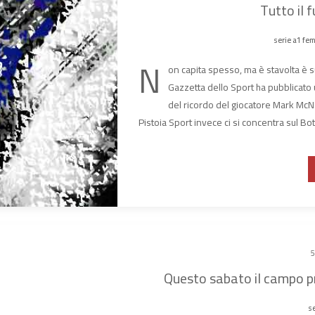
Tutto il 
serie a1 fe
N
on capita spesso, ma è stavolta è s
Gazzetta dello Sport ha pubblicato u
del ricordo del giocatore Mark McN
Pistoia Sport invece ci si concentra sul Bo
5
Questo sabato il campo pri
se