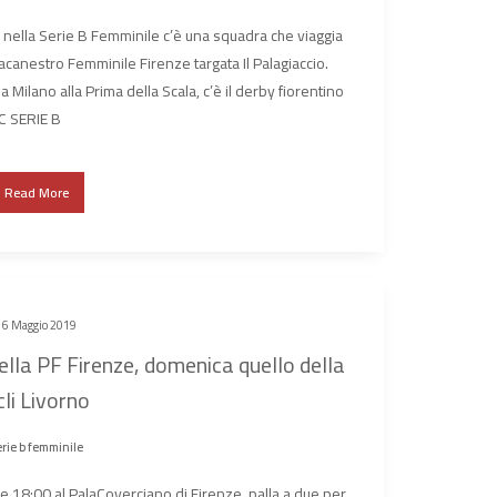
a nella Serie B Femminile c’è una squadra che viaggia
lacanestro Femminile Firenze targata Il Palagiaccio.
 Milano alla Prima della Scala, c’è il derby fiorentino
C SERIE B
Read More
16 Maggio 2019
della PF Firenze, domenica quello della
cli Livorno
rie b femminile
re 18:00 al PalaCoverciano di Firenze, palla a due per