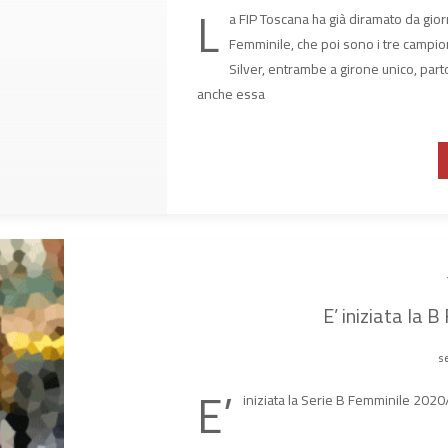
L
a FIP Toscana ha già diramato da giorn
Femminile, che poi sono i tre campiona
Silver, entrambe a girone unico, par
anche essa
E’ iniziata la 
se
E’
iniziata la Serie B Femminile 202