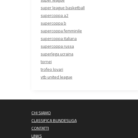
super league
super league basketball
supercoppa a2
supercoppa b
supercoppa femminile
supercoppa italiana
supercoppa russa
superlega ucraina
tornei
trofeo lovari
vtb united league
CHI SIAMO
CLASSIFICA BUNDESLIGA
CONTATTI
LINKS