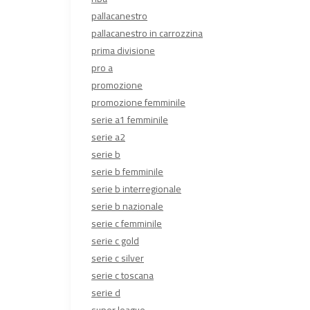
pallacanestro
pallacanestro in carrozzina
prima divisione
pro a
promozione
promozione femminile
serie a1 femminile
serie a2
serie b
serie b femminile
serie b interregionale
serie b nazionale
serie c femminile
serie c gold
serie c silver
serie c toscana
serie d