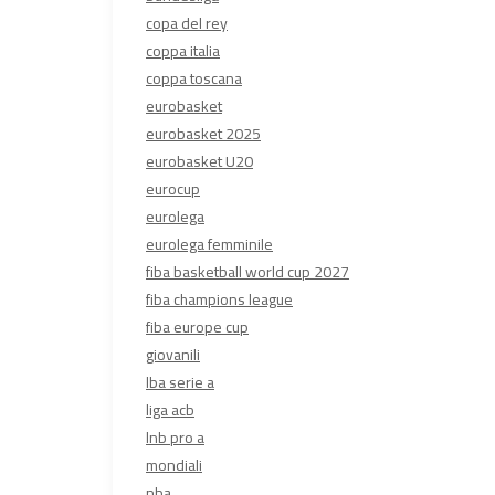
copa del rey
coppa italia
coppa toscana
eurobasket
eurobasket 2025
eurobasket U20
eurocup
eurolega
eurolega femminile
fiba basketball world cup 2027
fiba champions league
fiba europe cup
giovanili
lba serie a
liga acb
lnb pro a
mondiali
nba