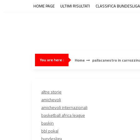
Skip
HOME PAGE
ULTIMI RISULTATI
CLASSIFICA BUNDESLIGA
to
content
You are here :
Home
pallacanestro in carrozzin
altre storie
amichevoli
amichevoli internazionali
basketball africa league
baskin
bbl pokal
bundesliga