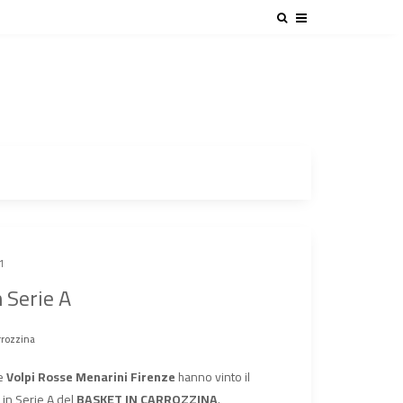
1
n Serie A
rrozzina
le
Volpi Rosse Menarini Firenze
hanno vinto il
 in Serie A del
BASKET IN CARROZZINA
.