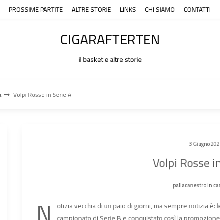
PROSSIME PARTITE
ALTRE STORIE
LINKS
CHI SIAMO
CONTATTI
CIGARAFTERTEN
il basket e altre storie
a
Volpi Rosse in Serie A
3 Giugno 202
Volpi Rosse i
pallacanestro in ca
N
otizia vecchia di un paio di giorni, ma sempre notizia è: 
campionato di Serie B e conquistato così la promozione