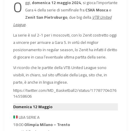
O
ggi,
domenica 12 maggio 2024
, si gioca l’importante
Gara 4 della serie di semifinale fra
CSKA Mosca
e
Zenit San Pietroburgo
, due big della
VTB United
League
.
La serie è sul 2-1 per i moscoviti, con lo Zenit costretto oggi
a vincere per arrivare a Gara 5. In virtù del miglior
posizionamento in regular season, lo Zenit ha infatti il diritto
di giocare in casa l’eventuale ultima partita della serie.
Vi ricordo che le partite della VTB United League sono
visibili, in chiaro, sul sito ufficiale della Lega, sito che, in
parte, è anche in lingua inglese.
https://twitter.com/MD_Basketball2/status/17787704076
14558606
Domenica 12 Maggio
LBA SERIE A
18:00
Olimpia Milano – Trento