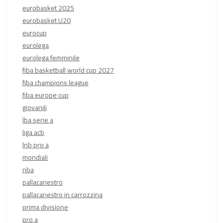
eurobasket 2025
eurobasket U20
eurocup
eurolega
eurolega femminile
fiba basketball world cup 2027
fiba champions league
fiba europe cup
giovanili
lba serie a
liga acb
lnb pro a
mondiali
nba
pallacanestro
pallacanestro in carrozzina
prima divisione
pro a