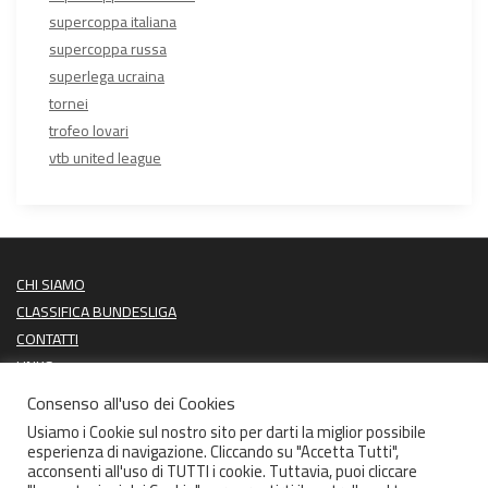
supercoppa italiana
supercoppa russa
superlega ucraina
tornei
trofeo lovari
vtb united league
CHI SIAMO
CLASSIFICA BUNDESLIGA
CONTATTI
LINKS
PROSSIME PARTITE
Consenso all'uso dei Cookies
ULTIMI RISULTATI
Usiamo i Cookie sul nostro sito per darti la miglior possibile
esperienza di navigazione. Cliccando su "Accetta Tutti",
acconsenti all'uso di TUTTI i cookie. Tuttavia, puoi cliccare