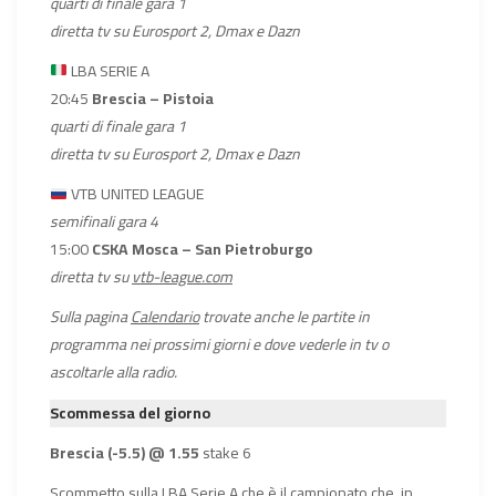
quarti di finale gara 1
diretta tv su Eurosport 2, Dmax e Dazn
LBA SERIE A
20:45
Brescia – Pistoia
quarti di finale gara 1
diretta tv su Eurosport 2, Dmax e Dazn
VTB UNITED LEAGUE
semifinali gara 4
15:00
CSKA Mosca – San Pietroburgo
diretta tv su
vtb-league.com
Sulla pagina
Calendario
trovate anche le partite in
programma nei prossimi giorni e dove vederle in tv o
ascoltarle alla radio.
Scommessa del giorno
Brescia (-5.5) @ 1.55
stake 6
Scommetto sulla LBA Serie A che è il campionato che, in