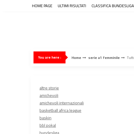
Skip
HOME PAGE
ULTIMI RISULTATI
CLASSIFICA BUNDESLIGA
to
content
You are here :
Home
serie a1 femminile
Tutt
altre storie
amichevoli
amichevoli internazionali
basketball africa league
baskin
bbl pokal
bundesliga