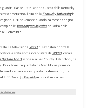
na guardia, classe 1996, appena uscita dalla Kentucky
itario americano. Il sito della
Kentucky University
la
sa stagione: il 28 novembre quando ha messoa segno
l camp delle
Washington Mystics
, squadra della
ie A1 Femminile.
rcato. La televisione
WKYT
di Lexington riporta la
iocatrice è stata anche intervistata da
WYMT,
canale
e Big One 106.3
, vicina alla Bell County High School, ha
y HS è il liceo frequentato da Maci Morris prima di
li dei media americani su questo trasferimento, ma
 dell’USE Rosa:
@Maci4Mo
e pure il suo account
aci4morris