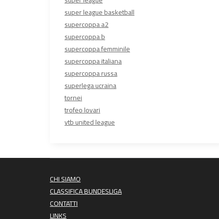
super league
super league basketball
supercoppa a2
supercoppa b
supercoppa femminile
supercoppa italiana
supercoppa russa
superlega ucraina
tornei
trofeo lovari
vtb united league
CHI SIAMO
CLASSIFICA BUNDESLIGA
CONTATTI
LINKS