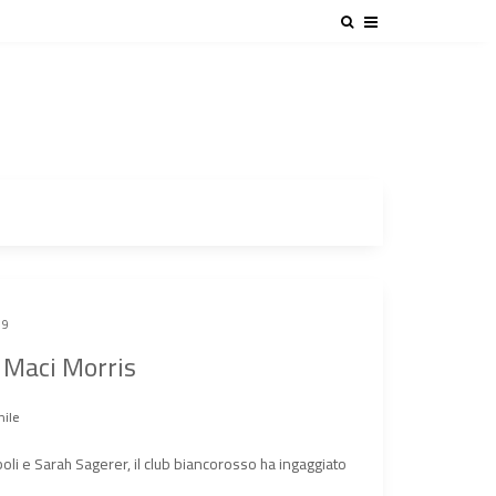
19
u Maci Morris
nile
li e Sarah Sagerer, il club biancorosso ha ingaggiato