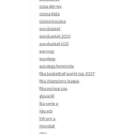
copa del rey
coppa italia
coppa toscana
eurobasket
eurobasket 2025
eurobasket U20
eurocup
eurolega
eurolega femminile
fiba basketball world cup 2027
fiba champions league
fiba europe cup
giovanili
lba serie a
liga acb
lnb pro a
mondiali
nba