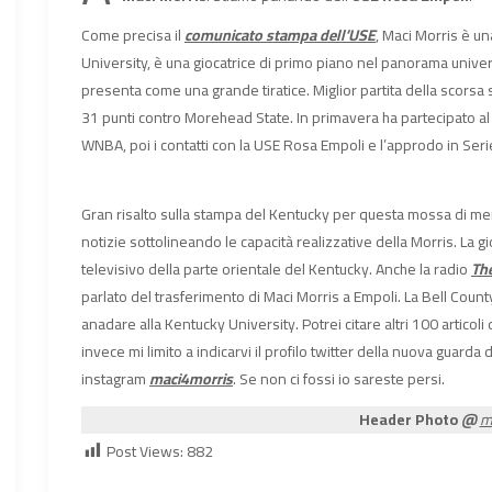
Come precisa il
comunicato stampa dell’USE
, Maci Morris è u
University, è una giocatrice di primo piano nel panorama univers
presenta come una grande tiratice. Miglior partita della scor
31 punti contro Morehead State. In primavera ha partecipato a
WNBA, poi i contatti con la USE Rosa Empoli e l’approdo in Ser
Gran risalto sulla stampa del Kentucky per questa mossa di me
notizie sottolineando le capacità realizzative della Morris. La g
televisivo della parte orientale del Kentucky. Anche la radio
Th
parlato del trasferimento di Maci Morris a Empoli. La Bell Count
anadare alla Kentucky University. Potrei citare altri 100 artico
invece mi limito a indicarvi il profilo twitter della nuova guarda
instagram
maci4morris
. Se non ci fossi io sareste persi.
Header Photo
@
m
Post Views:
882