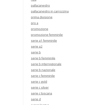
pallacanestro
pallacanestro in carrozzina
prima divisione
pro a
promozione
promozione femminile
serie a1 femminile
serie a2
serie b
serie b femminile
serie b interregionale
serie b nazionale
serie c femminile
serie c gold
serie c silver
serie c toscana
serie d