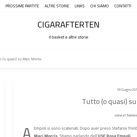
PROSSIME PARTITE
ALTRE STORIE
LINKS
CHI SIAMO
CONTATTI
CIGARAFTERTEN
il basket e altre storie
o (o quasi) su Maci Morris
18 Giugno 20
Tutto (o quasi) s
serie a1 femmi
A
Empoli si sono scatenati. Dopo aver preso Stefania Trimbo
Maci Morris
. Stiamo parlando dell’
USE Rosa Empoli
.