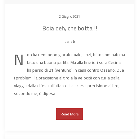
2 Giugno 2021
Boia deh, che botta !!
serie b
N
on ha nemmeno giocato male, anzi, tutto sommato ha
fatto una buona partita. Ma alla fine ieri sera Cecina
ha perso di 21 (ventuno) in casa contro Ozzano. Due
i problemi: la precisione al tiro e la velocità con cui la palla
viaggia dalla difesa all’attacco. La scarsa precisione al tiro,
secondo me, è dipesa
Read More