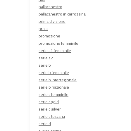
pallacanestro
pallacanestro in carrozzina
prima divisione
pro a
promozione
promozione femminile
serie a1 femminile
serie a2
serie b
serie b femminile
serie b interregionale
serie b nazionale
serie c femminile
serie c gold
serie c silver
serie c toscana
serie d