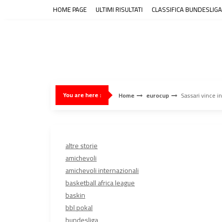
Skip
HOME PAGE
ULTIMI RISULTATI
CLASSIFICA BUNDESLIGA
to
content
You are here :
Home
eurocup
Sassari vince i
altre storie
amichevoli
amichevoli internazionali
basketball africa league
baskin
bbl pokal
bundesliga