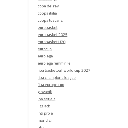
copa del rey
coppa italia
coppa toscana
eurobasket
eurobasket 2025
eurobasket U20
eurocup
eurolega
eurolega femminile
fiba basketball world cup 2027
fiba champions league
fiba europe cup
giovanili
lba serie a
liga acb
lnb pro a
mondiali
nba