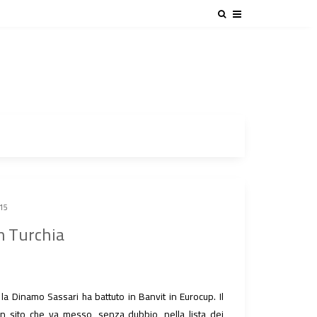
015
in Turchia
a Dinamo Sassari ha battuto in Banvit in Eurocup. Il
un sito che va messo, senza dubbio, nella lista dei