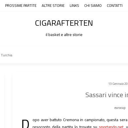
PROSSIME PARTITE
ALTRE STORIE
LINKS
CHI SIAMO
CONTATTI
CIGARAFTERTEN
il basket e altre storie
n Turchia
13 Gennaio 2
Sassari vince 
eurocup
D
opo aver battuto Cremona in campionato, questa sera l
resoconto della partita lo trovate su
sportando.net
, 