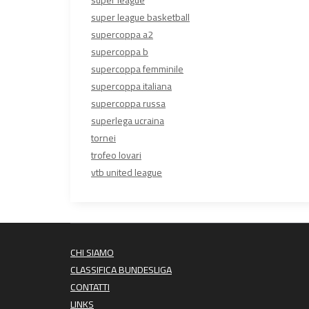
super league
super league basketball
supercoppa a2
supercoppa b
supercoppa femminile
supercoppa italiana
supercoppa russa
superlega ucraina
tornei
trofeo lovari
vtb united league
CHI SIAMO
CLASSIFICA BUNDESLIGA
CONTATTI
LINKS