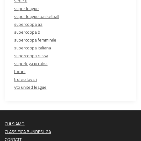
serie d
super league
super league basketball
supercoppa a2
supercoppa b
supercoppa femminile
supercoppa italiana
supercoppa russa
superlega ucraina
tornei
trofeo lovari
vtb united league
CHI SIAMO
CLASSIFICA BUNDESLIGA
CONTATTI