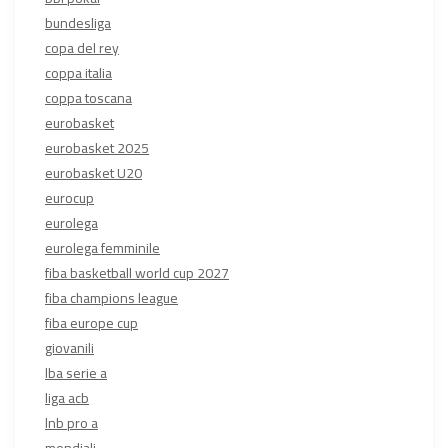
bundesliga
copa del rey
coppa italia
coppa toscana
eurobasket
eurobasket 2025
eurobasket U20
eurocup
eurolega
eurolega femminile
fiba basketball world cup 2027
fiba champions league
fiba europe cup
giovanili
lba serie a
liga acb
lnb pro a
mondiali