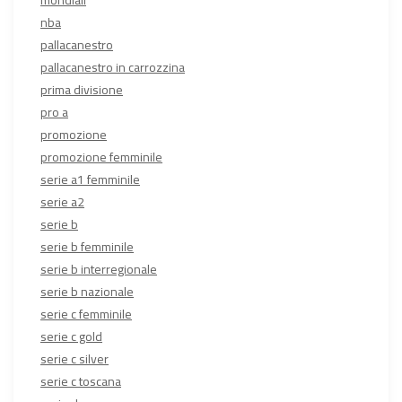
nba
pallacanestro
pallacanestro in carrozzina
prima divisione
pro a
promozione
promozione femminile
serie a1 femminile
serie a2
serie b
serie b femminile
serie b interregionale
serie b nazionale
serie c femminile
serie c gold
serie c silver
serie c toscana