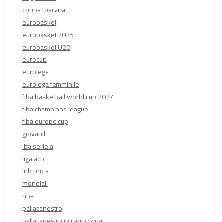
coppa toscana
eurobasket
eurobasket 2025
eurobasket U20
eurocup
eurolega
eurolega femminile
fiba basketball world cup 2027
fiba champions league
fiba europe cup
giovanili
lba serie a
liga acb
lnb pro a
mondiali
nba
pallacanestro
pallacanestro in carrozzina