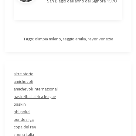
San Biagio dell’anno del Signore 1970.
Tags:
olimpia milano
,
reggio emilia
,
reyer venezia
altre storie
amichevoli
amichevoli internazionali
basketball africa league
baskin
bbl pokal
bundesliga
copa del rey
coppa italia