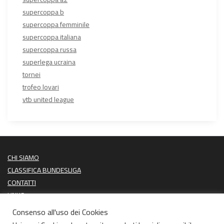
supercoppa b
supercoppa femminile
supercoppa italiana
supercoppa russa
superlega ucraina
tornei
trofeo lovari
vtb united league
CHI SIAMO
CLASSIFICA BUNDESLIGA
CONTATTI
LINKS
PROSSIME PARTITE
Consenso all'uso dei Cookies
ULTIMI RISULTATI