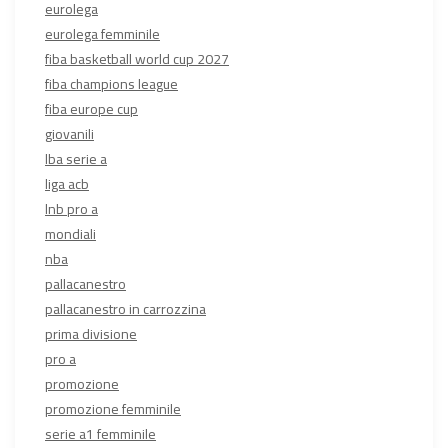
eurolega
eurolega femminile
fiba basketball world cup 2027
fiba champions league
fiba europe cup
giovanili
lba serie a
liga acb
lnb pro a
mondiali
nba
pallacanestro
pallacanestro in carrozzina
prima divisione
pro a
promozione
promozione femminile
serie a1 femminile