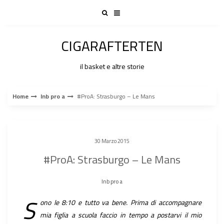
Skip
to
content
CIGARAFTERTEN
il basket e altre storie
Home
lnb pro a
#ProA: Strasburgo – Le Mans
30 Marzo 2015
#ProA: Strasburgo – Le Mans
lnb pro a
S
ono le 8:10 e tutto va bene. Prima di accompagnare
mia figlia a scuola faccio in tempo a postarvi il mio