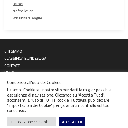
tornei
trofeo lovari
vtb united league
CHI SIAMO
CLASSIFICA BUNDESLIGA
CONTATTI
LINKS
PROSSIME PARTITE
Consenso all'uso dei Cookies
ULTIMI RISULTATI
Usiamo i Cookie sul nostro sito per darti la miglior possibile
esperienza di navigazione. Cliccando su "Accetta Tutti",
acconsenti all'uso di TUTTI i cookie. Tuttavia, puoi cliccare
"Impostazioni dei Cookie" per garantirti il controllo sul tuo
consenso..
Copyright CIGARAFTERTEN 2026 | Theme by
ThemeinProgress
Impostazione dei Cookies
Accetta Tutti