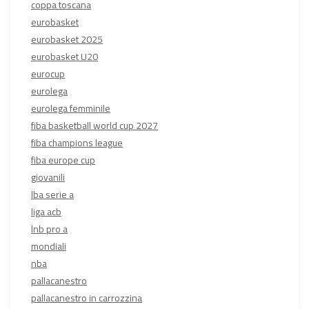
coppa toscana
eurobasket
eurobasket 2025
eurobasket U20
eurocup
eurolega
eurolega femminile
fiba basketball world cup 2027
fiba champions league
fiba europe cup
giovanili
lba serie a
liga acb
lnb pro a
mondiali
nba
pallacanestro
pallacanestro in carrozzina