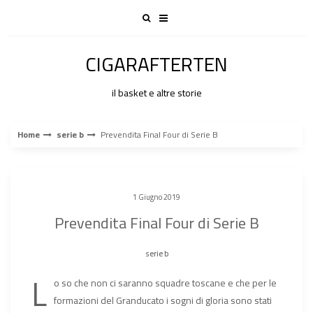
Skip
to
content
CIGARAFTERTEN
il basket e altre storie
Home
serie b
Prevendita Final Four di Serie B
1 Giugno 2019
Prevendita Final Four di Serie B
serie b
L
o so che non ci saranno squadre toscane e che per le
formazioni del Granducato i sogni di gloria sono stati