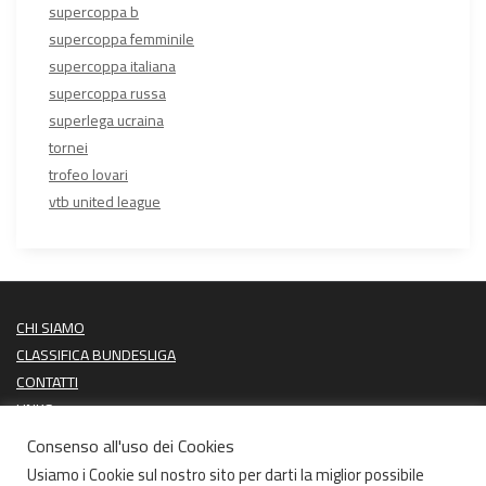
supercoppa b
supercoppa femminile
supercoppa italiana
supercoppa russa
superlega ucraina
tornei
trofeo lovari
vtb united league
CHI SIAMO
CLASSIFICA BUNDESLIGA
CONTATTI
LINKS
PROSSIME PARTITE
Consenso all'uso dei Cookies
ULTIMI RISULTATI
Usiamo i Cookie sul nostro sito per darti la miglior possibile