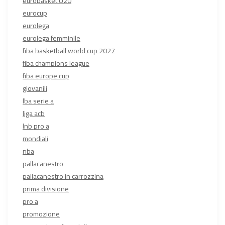
eurobasket U20
eurocup
eurolega
eurolega femminile
fiba basketball world cup 2027
fiba champions league
fiba europe cup
giovanili
lba serie a
liga acb
lnb pro a
mondiali
nba
pallacanestro
pallacanestro in carrozzina
prima divisione
pro a
promozione