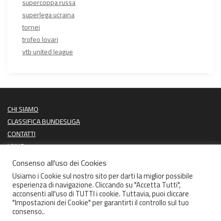
supercoppa russa
superlega ucraina
tornei
trofeo lovari
vtb united league
CHI SIAMO
CLASSIFICA BUNDESLIGA
CONTATTI
LINKS
PROSSIME PARTITE
Consenso all'uso dei Cookies
ULTIMI RISULTATI
Usiamo i Cookie sul nostro sito per darti la miglior possibile
esperienza di navigazione. Cliccando su "Accetta Tutti",
acconsenti all'uso di TUTTI i cookie. Tuttavia, puoi cliccare
"Impostazioni dei Cookie" per garantirti il controllo sul tuo
consenso..