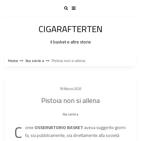
Skip
to
content
CIGARAFTERTEN
il basket e altre storie
Home
lba serie a
Pistoia non si allena
18 Marzo 2020
Pistoia non si allena
lba serie a
C
ome
OSSERVATORIO BASKET
aveva suggerito giorni
fa, sia pubblicamente, sia direttamente alla società