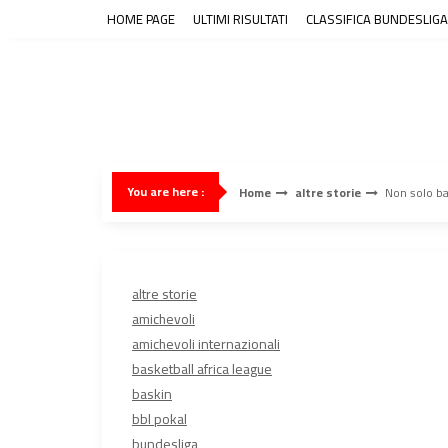
Skip
HOME PAGE
ULTIMI RISULTATI
CLASSIFICA BUNDESLIGA
to
content
You are here :
Home
altre storie
Non solo bas
altre storie
amichevoli
amichevoli internazionali
basketball africa league
baskin
bbl pokal
bundesliga