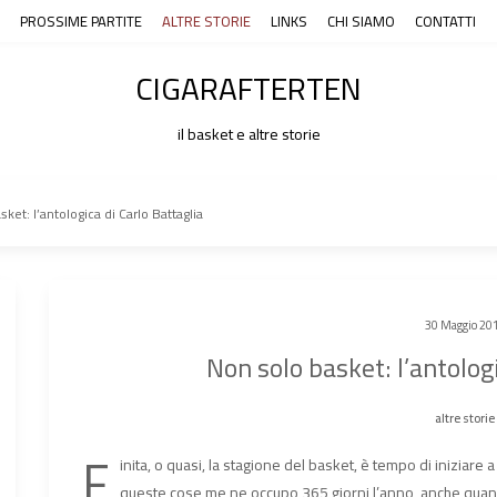
PROSSIME PARTITE
ALTRE STORIE
LINKS
CHI SIAMO
CONTATTI
CIGARAFTERTEN
il basket e altre storie
ket: l’antologica di Carlo Battaglia
30 Maggio 20
Non solo basket: l’antolog
altre storie
F
inita, o quasi, la stagione del basket, è tempo di iniziare a 
queste cose me ne occupo 365 giorni l’anno, anche quando