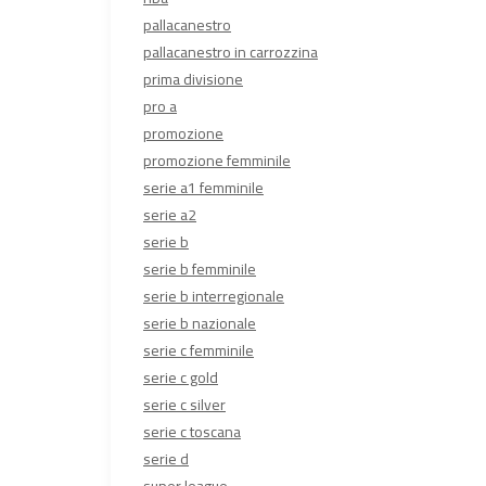
pallacanestro
pallacanestro in carrozzina
prima divisione
pro a
promozione
promozione femminile
serie a1 femminile
serie a2
serie b
serie b femminile
serie b interregionale
serie b nazionale
serie c femminile
serie c gold
serie c silver
serie c toscana
serie d