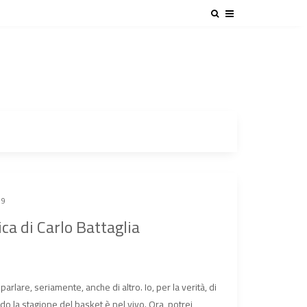
19
ica di Carlo Battaglia
parlare, seriamente, anche di altro. Io, per la verità, di
 la stagione del basket è nel vivo. Ora, potrei