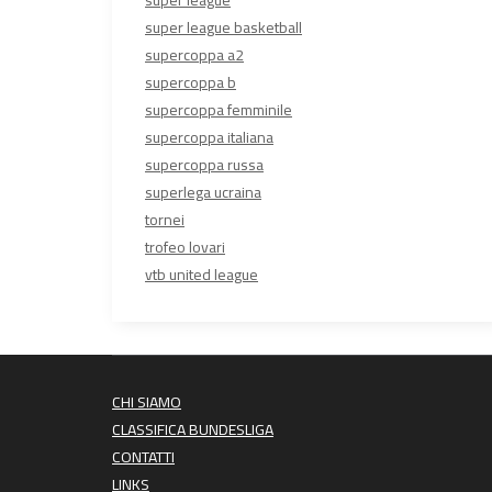
super league
super league basketball
supercoppa a2
supercoppa b
supercoppa femminile
supercoppa italiana
supercoppa russa
superlega ucraina
tornei
trofeo lovari
vtb united league
CHI SIAMO
CLASSIFICA BUNDESLIGA
CONTATTI
LINKS