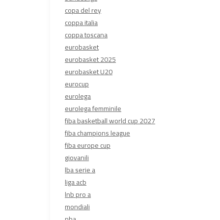
copa del rey
coppa italia
coppa toscana
eurobasket
eurobasket 2025
eurobasket U20
eurocup
eurolega
eurolega femminile
fiba basketball world cup 2027
fiba champions league
fiba europe cup
giovanili
lba serie a
liga acb
lnb pro a
mondiali
nba