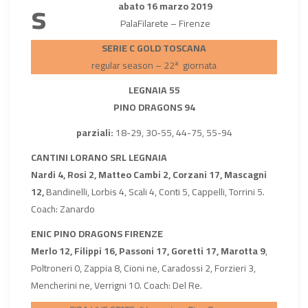
s
abato 16 marzo 2019
PalaFilarete – Firenze
SERIE C GOLD TOSCANA
regular season – 22ª giornata
LEGNAIA 55
PINO DRAGONS 94
parziali:
18-29, 30-55, 44-75, 55-94
CANTINI LORANO SRL LEGNAIA
Nardi 4, Rosi 2, Matteo Cambi 2, Corzani 17, Mascagni
12,
Bandinelli, Lorbis 4, Scali 4, Conti 5, Cappelli, Torrini 5.
Coach: Zanardo
ENIC PINO DRAGONS FIRENZE
Merlo 12, Filippi 16, Passoni 17, Goretti 17, Marotta 9
,
Poltroneri 0, Zappia 8, Cioni ne, Caradossi 2, Forzieri 3,
Mencherini ne, Verrigni 10. Coach: Del Re.