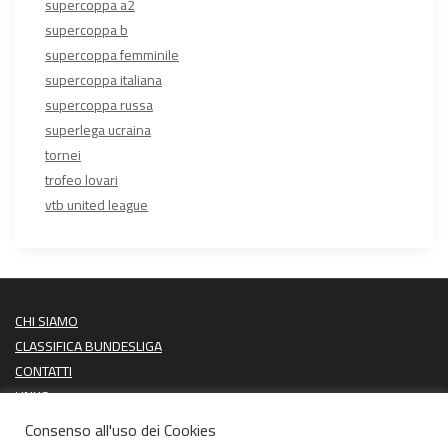
supercoppa a2
supercoppa b
supercoppa femminile
supercoppa italiana
supercoppa russa
superlega ucraina
tornei
trofeo lovari
vtb united league
CHI SIAMO
CLASSIFICA BUNDESLIGA
CONTATTI
LINKS
PROSSIME PARTITE
Consenso all'uso dei Cookies
ULTIMI RISULTATI