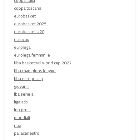
coppa italia
coppa toscana
eurobasket
eurobasket 2025
eurobasket U20
eurocup
eurolega
eurolega femminile
fiba basketball world cup 2027
fiba champions league
fiba europe cup
giovanili
lba serie a
liga acb
lnb pro a
mondiali
nba
pallacanestro