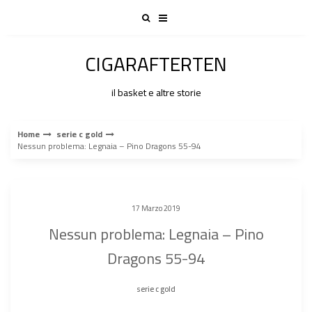
Skip
to
content
CIGARAFTERTEN
il basket e altre storie
Home
serie c gold
Nessun problema: Legnaia – Pino Dragons 55-94
17 Marzo 2019
Nessun problema: Legnaia – Pino
Dragons 55-94
serie c gold