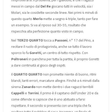
messi in campo dal
Del Re
giocano tutti in velocità, sia i
titolari, sia le cosidette seconde linee. Nei primi 4 minuti di
questo quarto
Merlo
mette a segno 4 triple, tanto per fare
un esempio. Si va al riposo sul 30-55, risultato che
rispecchia alla perfezione quanto visto in campo.
Nel
TERZO QUARTO
tocca a
Passoni
, n° 17 del Pino, a
recitare il ruolo di protagonista, anche se tutto il lavoro
sporco lo fa
Goretti,
un centro di tutto rispetto. Con
Poltroneri
in panchina per tutta la partita, è proprio Goretti
a dare continuità al gioco degli ospiti.
Il
QUARTO QUARTO
non promette niente di buono, ritmi
blandi, tanti errori, marcature allegre. Finchè a 4 minuti dalla
sirena
Zanardo
non mette dentro i due ragazzi terribili
Cappelli
e
Torrini
. Il primo è il capitano dell’Under 20 e da
come difende si capisce che è uno abituato a farsi
rispettare. Il secondo si presenta con una tripla che fa
esultare tutto il pubblico di casa. Insomma, un finale di