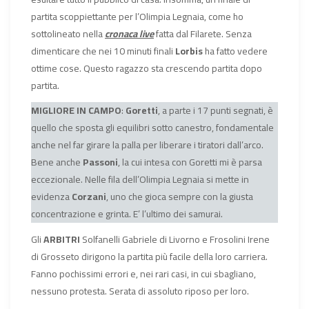
partita scoppiettante per l’Olimpia Legnaia, come ho
sottolineato nella
cronaca live
fatta dal Filarete. Senza
dimenticare che nei 10 minuti finali
Lorbis
ha fatto vedere
ottime cose. Questo ragazzo sta crescendo partita dopo
partita.
MIGLIORE IN CAMPO
:
Goretti
, a parte i 17 punti segnati, è
quello che sposta gli equilibri sotto canestro, fondamentale
anche nel far girare la palla per liberare i tiratori dall’arco.
Bene anche
Passoni
, la cui intesa con Goretti mi è parsa
eccezionale. Nelle fila dell’Olimpia Legnaia si mette in
evidenza
Corzani
, uno che gioca sempre con la giusta
concentrazione e grinta. E’ l’ultimo dei samurai.
Gli
ARBITRI
Solfanelli Gabriele di Livorno e Frosolini Irene
di Grosseto dirigono la partita più facile della loro carriera.
Fanno pochissimi errori e, nei rari casi, in cui sbagliano,
nessuno protesta. Serata di assoluto riposo per loro.