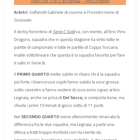
FIBA LIVE STATS di Legnaia – Pino Dragons
Arbitri
: Solfanelli Gabriele di Livorno e Frosolini Irene di
Grosseto
Il derby fiorentino di
Serie C Gold
va, con merito, all’Enic Pino
Dragons, squadra che in questa stagione ha vinto tutte le
partite di campionato e tutte le partite di Coppa Toscana.
Inutile sottolineare che questa è la squadra favorita per fare
il salto in Serie B.
Il
PRIMO QUARTO
mette subito in chiaro chi è la squadra
più forte. I biancorossi ospiti fanno subito la voce grossa
sotto canestro e fanno vedere di cosa sono capaci al tiro.
Legnaia, anche se priva di
Del Secco,
si comporta bene, ma
chiude i primi 10 minuti di gioco sotto di 11 punti.
Nel
SECONDO QUARTO
viene ulteriormente rimarcata la
differenza fra le due squadre, ma Legnaia, a parte una
difesa a tratti troppo morbida non ha niente da
rimproverarsi. Il problema, per i gialloblu, è che i ragazzi