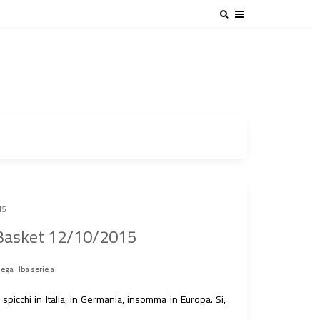
15
 Basket 12/10/2015
lega
.
lba serie a
spicchi in Italia, in Germania, insomma in Europa. Si,