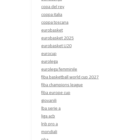
copa del rey
coppa italia
coppa toscana
eurobasket
eurobasket 2025
eurobasket U20
eurocup
eurolega
eurolega femminile
fiba basketball world cup 2027
fiba champions league
fiba europe cup
giovanili
lba serie a
liga acb
lnb pro a
mondiali
nba