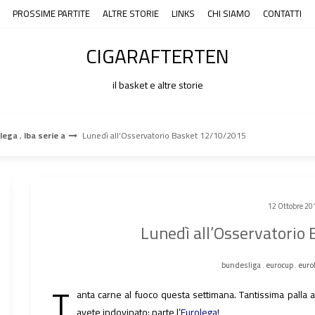
PROSSIME PARTITE
ALTRE STORIE
LINKS
CHI SIAMO
CONTATTI
CIGARAFTERTEN
il basket e altre storie
lega
,
lba serie a
Lunedì all’Osservatorio Basket 12/10/2015
12 Ottobre 20
Lunedì all’Osservatorio
bundesliga
.
eurocup
.
euro
T
anta carne al fuoco questa settimana. Tantissima palla a 
avete indovinato: parte l’
Eurolega
!