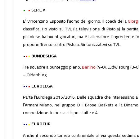
•
•
•
SERIE A
E’ Vincenzino Esposito l’uomo del giorno. Il coach della
Giorg
classifica. Ho visto su TVL (la televisione di Pistoia) la part
pistoiese ha buoni giocatori, ma è l’allenatore l’ingrediente 
propone Trento contro Pistoia. Sintonizzatevi su TVL.
•
•
•
BUNDESLIGA
Tre squadre a punteggio pieno:
Berlino
(4-0), Ludwisburg (3-0)
– Oldenburg.
••
•
EUROLEGA
Parte l’Eurolega 2015/2016. Delle squadre che interessano a n
l’Armani Milano, nel gruppo D il Brose Baskets e la Dinamo 
competizione. In bocca al lupo a tutte e 4.
••
•
EUROCUP
Anche il secondo torneo continentale al via questa settiman