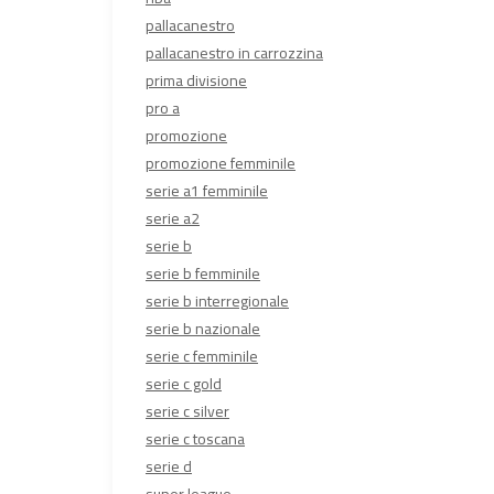
pallacanestro
pallacanestro in carrozzina
prima divisione
pro a
promozione
promozione femminile
serie a1 femminile
serie a2
serie b
serie b femminile
serie b interregionale
serie b nazionale
serie c femminile
serie c gold
serie c silver
serie c toscana
serie d