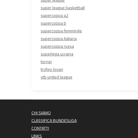
super league
super league basketball
supercoppa a2
supercoppa b
supercoppa femminile
supercoppa italiana
supercoppa russa
superlega ucraina
tornei
trofeo lovari
vtb united league
CHI SIAMO
CLASSIFICA BUNDESLIGA
CONTATTI
LINKS