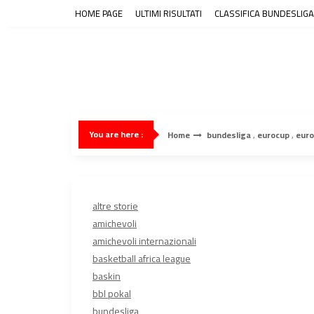
Skip
HOME PAGE
ULTIMI RISULTATI
CLASSIFICA BUNDESLIGA
to
content
You are here :
Home
bundesliga
,
eurocup
,
euro
altre storie
amichevoli
amichevoli internazionali
basketball africa league
baskin
bbl pokal
bundesliga