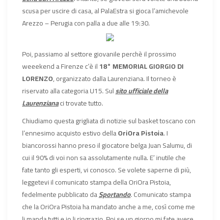
scusa per uscire di casa, al PalaEstra si gioca l’amichevole
Arezzo – Perugia con palla a due alle 19:30.
Poi, passiamo al settore giovanile perchè il prossimo
weeekend a Firenze c’è il
18° MEMORIAL GIORGIO DI
LORENZO
, organizzato dalla Laurenziana. Il torneo è
riservato alla categoria U15. Sul
sito ufficiale della
Laurenziana
ci trovate tutto.
Chiudiamo questa grigliata di notizie sul basket toscano con
l’ennesimo acquisto estivo della
OriOra Pistoia
. I
biancorossi hanno preso il giocatore belga Juan Salumu, di
cui il 90% di voi non sa assolutamente nulla. E’ inutile che
fate tanto gli esperti, vi conosco. Se volete saperne di più,
leggetevi il comunicato stampa della OriOra Pistoia,
fedelmente pubblicato da
Sportando
. Comunicato stampa
che la OriOra Pistoia ha mandato anche a me, così come me
li manda tutti e io li ringrazio. Poi se un giorno mi fate avere