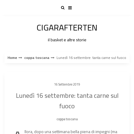
Skip
to
content
CIGARAFTERTEN
il basket e altre storie
Home
coppa toscana
Lunedì 16 settembre: tanta carne sul fuoco
16 Settembre 2019
Lunedì 16 settembre: tanta carne sul
fuoco
coppa toscana
llora, dopo una settimana bella piena di impegni (ma