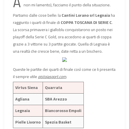
A
non mi lamento), facciamo il punto della situazione.
Partiamo dalle cose belle: la
Cantini Lorano srl Legnaia
ha
raggiunto i quarti di finale di
COPPA TOSCANA DI SERIE C
.
La scorsa primavera i gialloblu conquistarono un posto nei
playoff della Serie C Gold, ora accedono ai quarti di coppa
grazie a 3 vittorie su 3 partite giocate. Quella di Legnaia è
una realtà che cresce bene, date retta a un bischero.
Queste le partite dei quarti di finale così come ce li presenta
il sempre utile
pistoiasport.com
.
Virtus Siena
Quarrata
Agliana
SBA Arezzo
Legnaia
Biancorosso Empoli
Pielle Livorno
Spezia Basket