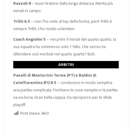
Razzoli 8
– buon tiratore dalla lunga distanza. Merita più
minuti in campo.
Trillò 6.5
– non l’ho visto al top della forma, però Trillò è
sempre Trillò. L’ho rivisto volentieri.
Coach Angiolini 5
– nei primi 9 minuti del quarto quarto, la
sua squadra ha commesso solo 1 fallo. Che senso ha
difendere così morbidi nel quarto quarto? Boh.
ARBITRI
Panelli di Montectini Terme (PT) e Baldini di
Catelfiorentino (FI) 8.5
– conducono in modo semplice
una partita complicata. Fischiano le cose semplici e la partita
va via liscia. Gran bella coppia. Da riproporre per le sfide
playoff.
Post Views:
840