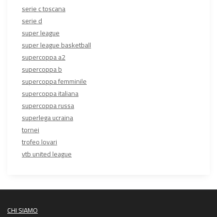
serie c toscana
serie d
super league
super league basketball
supercoppa a2
supercoppa b
supercoppa femminile
supercoppa italiana
supercoppa russa
superlega ucraina
tornei
trofeo lovari
vtb united league
CHI SIAMO