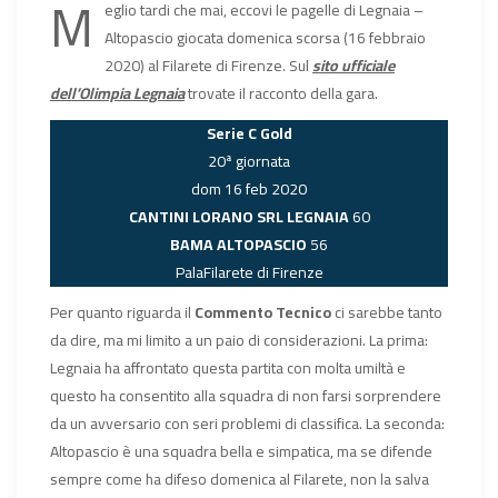
M
eglio tardi che mai, eccovi le pagelle di Legnaia –
Altopascio giocata domenica scorsa (16 febbraio
2020) al Filarete di Firenze. Sul
sito ufficiale
dell’Olimpia Legnaia
trovate il racconto della gara.
Serie C Gold
20ª giornata
dom 16 feb 2020
CANTINI LORANO SRL LEGNAIA
60
BAMA ALTOPASCIO
56
PalaFilarete di Firenze
Per quanto riguarda il
Commento Tecnico
ci sarebbe tanto
da dire, ma mi limito a un paio di considerazioni. La prima:
Legnaia ha affrontato questa partita con molta umiltà e
questo ha consentito alla squadra di non farsi sorprendere
da un avversario con seri problemi di classifica. La seconda:
Altopascio è una squadra bella e simpatica, ma se difende
sempre come ha difeso domenica al Filarete, non la salva