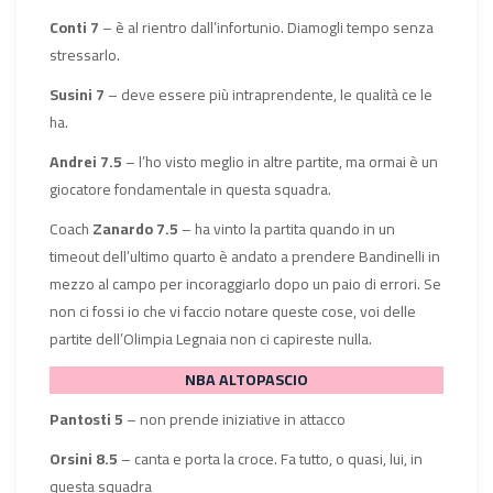
Conti 7
– è al rientro dall’infortunio. Diamogli tempo senza
stressarlo.
Susini 7
– deve essere più intraprendente, le qualità ce le
ha.
Andrei 7.5
– l’ho visto meglio in altre partite, ma ormai è un
giocatore fondamentale in questa squadra.
Coach
Zanardo 7.5
– ha vinto la partita quando in un
timeout dell’ultimo quarto è andato a prendere Bandinelli in
mezzo al campo per incoraggiarlo dopo un paio di errori. Se
non ci fossi io che vi faccio notare queste cose, voi delle
partite dell’Olimpia Legnaia non ci capireste nulla.
NBA ALTOPASCIO
Pantosti 5
– non prende iniziative in attacco
Orsini 8.5
– canta e porta la croce. Fa tutto, o quasi, lui, in
questa squadra