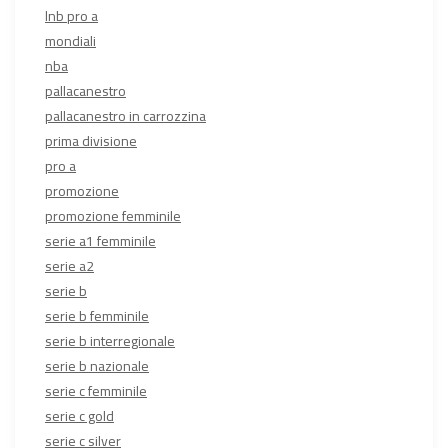
lnb pro a
mondiali
nba
pallacanestro
pallacanestro in carrozzina
prima divisione
pro a
promozione
promozione femminile
serie a1 femminile
serie a2
serie b
serie b femminile
serie b interregionale
serie b nazionale
serie c femminile
serie c gold
serie c silver