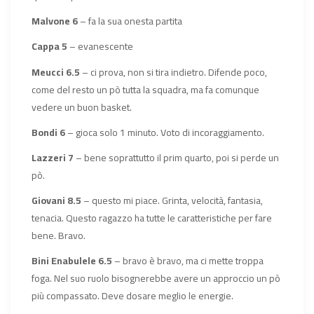
Malvone 6
– fa la sua onesta partita
Cappa 5
– evanescente
Meucci 6.5
– ci prova, non si tira indietro. Difende poco,
come del resto un pò tutta la squadra, ma fa comunque
vedere un buon basket.
Bondi 6
– gioca solo 1 minuto. Voto di incoraggiamento.
Lazzeri 7
– bene soprattutto il prim quarto, poi si perde un
pò.
Giovani 8.5
– questo mi piace. Grinta, velocità, fantasia,
tenacia. Questo ragazzo ha tutte le caratteristiche per fare
bene. Bravo.
Bini Enabulele 6.5
– bravo è bravo, ma ci mette troppa
foga. Nel suo ruolo bisognerebbe avere un approccio un pò
più compassato. Deve dosare meglio le energie.