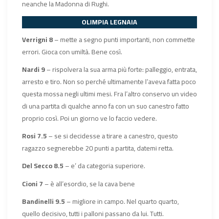
neanche la Madonna di Rughi.
OLIMPIA LEGNAIA
Verrigni 8
– mette a segno punti importanti, non commette
errori. Gioca con umiltà. Bene così.
Nardi 9
– rispolvera la sua arma più forte: palleggio, entrata,
arresto e tiro. Non so perché ultimamente l’aveva fatta poco
questa mossa negli ultimi mesi. Fra l’altro conservo un video
di una partita di qualche anno fa con un suo canestro fatto
proprio così. Poi un giorno ve lo faccio vedere.
Rosi 7.5
– se si decidesse a tirare a canestro, questo
ragazzo segnerebbe 20 punti a partita, datemi retta.
Del Secco 8.5
– e’ da categoria superiore.
Cioni 7
– è all’esordio, se la cava bene
Bandinelli 9.5
– migliore in campo. Nel quarto quarto,
quello decisivo, tutti i palloni passano da lui. Tutti.