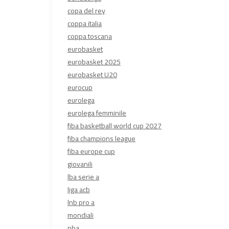
copa del rey
coppa italia
coppa toscana
eurobasket
eurobasket 2025
eurobasket U20
eurocup
eurolega
eurolega femminile
fiba basketball world cup 2027
fiba champions league
fiba europe cup
giovanili
lba serie a
liga acb
lnb pro a
mondiali
nba