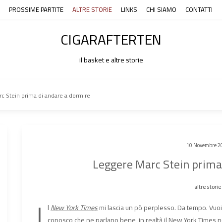
PROSSIME PARTITE
ALTRE STORIE
LINKS
CHI SIAMO
CONTATTI
CIGARAFTERTEN
il basket e altre storie
c Stein prima di andare a dormire
10 Novembre 2
Leggere Marc Stein prima
altre storie
I
l
New York Times
mi lascia un pò perplesso. Da tempo. Vuoi p
conosco che ne parlano bene, in realtà il New York Times 