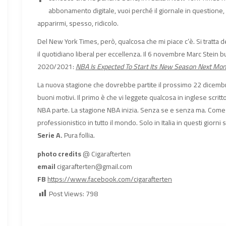
abbonamento digitale, vuoi perché il giornale in questione, e 
apparirmi, spesso, ridicolo.
Del New York Times, però, qualcosa che mi piace c’è. Si tratta deg
il quotidiano liberal per eccellenza. Il 6 novembre Marc Stein bu
2020/2021:
NBA Is Expected To Start Its New Season Next Mo
La nuova stagione che dovrebbe partite il prossimo 22 dicembre.
buoni motivi. Il primo è che vi leggete qualcosa in inglese scrit
NBA parte. La stagione NBA inizia. Senza se e senza ma. Come 
professionistico in tutto il mondo. Solo in Italia in questi giorni 
Serie A.
Pura follia.
photo credits
@ Cigarafterten
email
cigarafterten@gmail.com
FB
https://www.facebook.com/cigarafterten
Post Views:
798