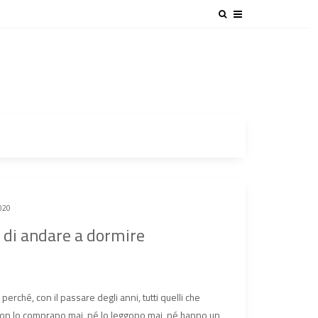
020
 di andare a dormire
erché, con il passare degli anni, tutti quelli che
non lo comprano mai, né lo leggono mai, né hanno un