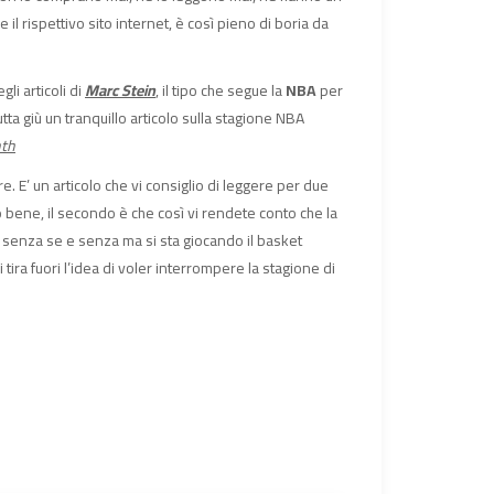
il rispettivo sito internet, è così pieno di boria da
li articoli di
Marc Stein
, il tipo che segue la
NBA
per
tta giù un tranquillo articolo sulla stagione NBA
nth
 E’ un articolo che vi consiglio di leggere per due
to bene, il secondo è che così vi rendete conto che la
senza se e senza ma si sta giocando il basket
si tira fuori l’idea di voler interrompere la stagione di