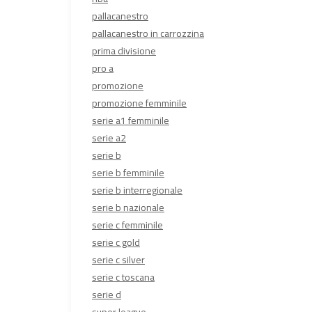
pallacanestro
pallacanestro in carrozzina
prima divisione
pro a
promozione
promozione femminile
serie a1 femminile
serie a2
serie b
serie b femminile
serie b interregionale
serie b nazionale
serie c femminile
serie c gold
serie c silver
serie c toscana
serie d