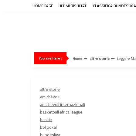
Skip
HOME PAGE
ULTIMI RISULTATI
CLASSIFICA BUNDESLIGA
to
content
You are here :
Home
altre storie
Leggere Mar
altre storie
amichevoli
amichevoli internazionali
basketball africa league
baskin
bbl pokal
bundesliga