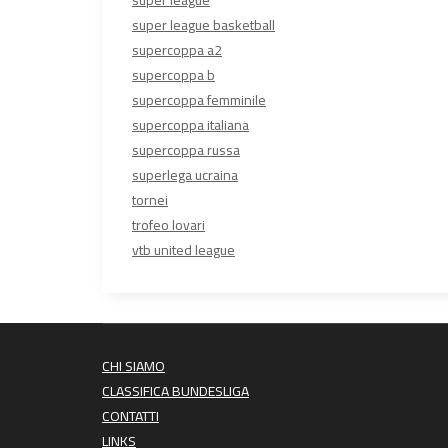
super league
super league basketball
supercoppa a2
supercoppa b
supercoppa femminile
supercoppa italiana
supercoppa russa
superlega ucraina
tornei
trofeo lovari
vtb united league
CHI SIAMO
CLASSIFICA BUNDESLIGA
CONTATTI
LINKS