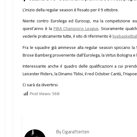
L’inizio della regular season è fissato per il 9 ottobre.
Niente contro Eurolega ed Eurocup, ma la competizione eu
quest’anno è la
FIBA Champions League
. Sicuramente qualche
vederle praticamente tutte, il sito di riferimento è
livebasketball
Fra le squadre già ammesse alla regular season spiccano la Si
Brose Bamberg proveniente dall’Eurolega, la Virtus Bologna e 
Interessante anche il quadro delle qualificazioni a cui prend
Leicester Riders, la Dinamo Tblisi, il red October Cantù, l’Hapoel 
Ci sarà da divertirsi.
Post Views:
568
By
Cigarafterten