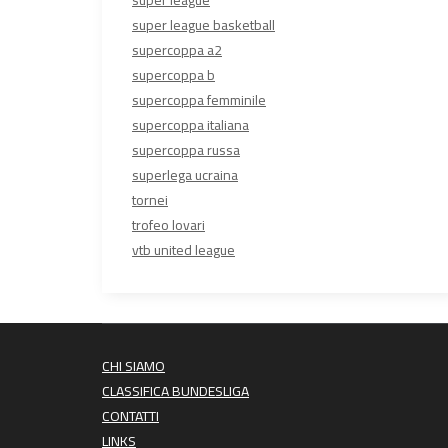
super league
super league basketball
supercoppa a2
supercoppa b
supercoppa femminile
supercoppa italiana
supercoppa russa
superlega ucraina
tornei
trofeo lovari
vtb united league
CHI SIAMO
CLASSIFICA BUNDESLIGA
CONTATTI
LINKS