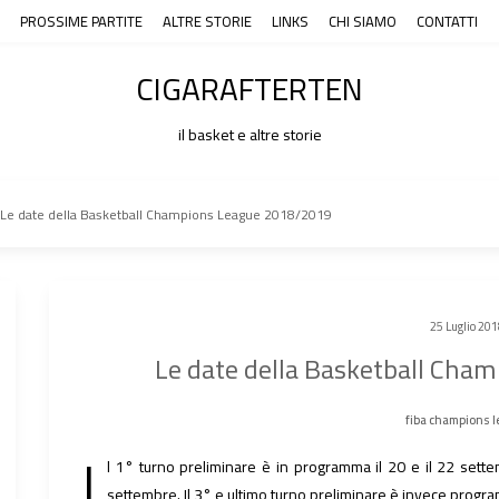
PROSSIME PARTITE
ALTRE STORIE
LINKS
CHI SIAMO
CONTATTI
CIGARAFTERTEN
il basket e altre storie
Le date della Basketball Champions League 2018/2019
25 Luglio 201
Le date della Basketball Cha
fiba champions 
I
l 1° turno preliminare è in programma il 20 e il 22 sette
settembre. Il 3° e ultimo turno preliminare è invece program