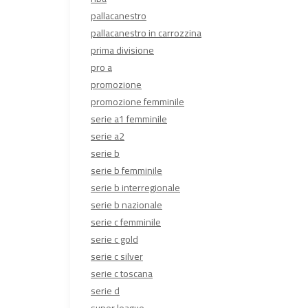
pallacanestro
pallacanestro in carrozzina
prima divisione
pro a
promozione
promozione femminile
serie a1 femminile
serie a2
serie b
serie b femminile
serie b interregionale
serie b nazionale
serie c femminile
serie c gold
serie c silver
serie c toscana
serie d