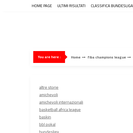
Skip
HOME PAGE
ULTIMI RISULTATI
CLASSIFICA BUNDESLIGA
to
content
You are here :
Home
fiba champions league
altre storie
amichevoli
amichevoli internazionali
basketball africa league
baskin
bbl pokal
bundesliga