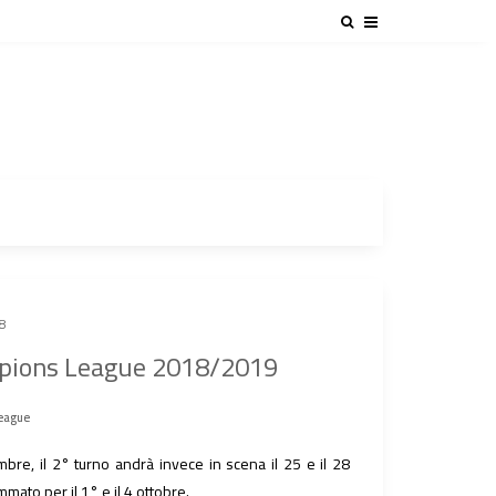
8
mpions League 2018/2019
league
mbre, il 2° turno andrà invece in scena il 25 e il 28
mato per il 1° e il 4 ottobre.