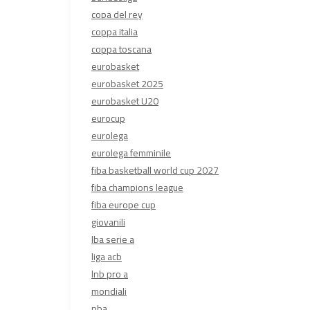
copa del rey
coppa italia
coppa toscana
eurobasket
eurobasket 2025
eurobasket U20
eurocup
eurolega
eurolega femminile
fiba basketball world cup 2027
fiba champions league
fiba europe cup
giovanili
lba serie a
liga acb
lnb pro a
mondiali
nba