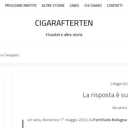
PROSSIME PARTITE
ALTRE STORIE
LINKS
CHI SIAMO
CONTATTI
CIGARAFTERTEN
il basket e altre storie
è su Telegram
2 Maggio 202
La risposta è s
lba serie a
I
eri sera, domenica 1° maggio 2022, la
Fortitudo Bologna