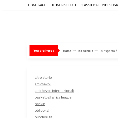
Skip
HOME PAGE
ULTIMI RISULTATI
CLASSIFICA BUNDESLIGA
to
content
You are here :
Home
lba serie a
La risposta 
altre storie
amichevoli
amichevoli internazionali
basketball africa league
baskin
bbl pokal
bundesliga