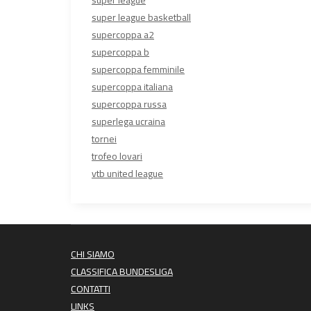
super league
super league basketball
supercoppa a2
supercoppa b
supercoppa femminile
supercoppa italiana
supercoppa russa
superlega ucraina
tornei
trofeo lovari
vtb united league
CHI SIAMO
CLASSIFICA BUNDESLIGA
CONTATTI
LINKS