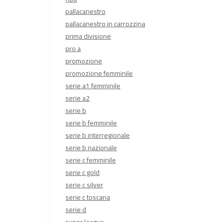
pallacanestro
pallacanestro in carrozzina
prima divisione
pro a
promozione
promozione femminile
serie a1 femminile
serie a2
serie b
serie b femminile
serie b interregionale
serie b nazionale
serie c femminile
serie c gold
serie c silver
serie c toscana
serie d