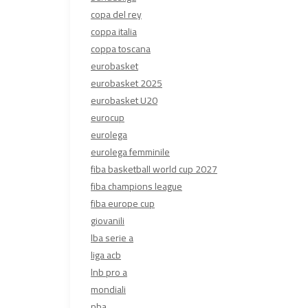
copa del rey
coppa italia
coppa toscana
eurobasket
eurobasket 2025
eurobasket U20
eurocup
eurolega
eurolega femminile
fiba basketball world cup 2027
fiba champions league
fiba europe cup
giovanili
lba serie a
liga acb
lnb pro a
mondiali
nba