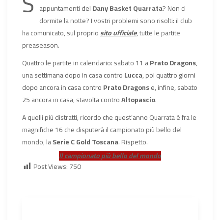
S
appuntamenti del
Dany Basket Quarrata
? Non ci
dormite la notte? I vostri problemi sono risolti: il club
ha comunicato, sul proprio
sito ufficiale
, tutte le partite
preaseason.
Quattro le partite in calendario: sabato 11 a
Prato Dragons
,
una settimana dopo in casa contro
Lucca
, poi quattro giorni
dopo ancora in casa contro
Prato Dragons
e, infine, sabato
25 ancora in casa, stavolta contro
Altopascio
.
A quelli più distratti, ricordo che quest’anno Quarrata è fra le
magnifiche 16 che disputerà il campionato più bello del
mondo, la
Serie C Gold Toscana
. Rispetto.
Il campionato più bello del mondo
Post Views:
750