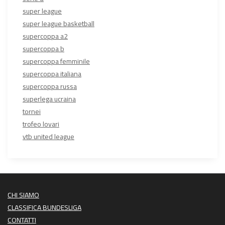
super league
super league basketball
supercoppa a2
supercoppa b
supercoppa femminile
supercoppa italiana
supercoppa russa
superlega ucraina
tornei
trofeo lovari
vtb united league
CHI SIAMO
CLASSIFICA BUNDESLIGA
CONTATTI