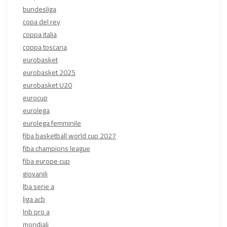
bundesliga
copa del rey
coppa italia
coppa toscana
eurobasket
eurobasket 2025
eurobasket U20
eurocup
eurolega
eurolega femminile
fiba basketball world cup 2027
fiba champions league
fiba europe cup
giovanili
lba serie a
liga acb
lnb pro a
mondiali