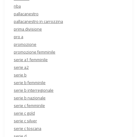
nba
pallacanestro
pallacanestro in carrozzina
prima divisione
pro a
promozione
promozione femminile
serie a1 femminile
serie a2
serie b
serie b femminile
serie b interregionale
serie b nazionale
serie c femminile
serie c gold
serie c silver
serie c toscana
serie d