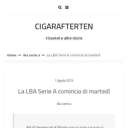
Skip
to
content
CIGARAFTERTEN
il basket e altre storie
Home
lba serie a
La LBA Serie A comincia di martedì
1 Agosto 2019
La LBA Serie A comincia di martedì
lba serie a
Né di Venere né di Marte non si sposa e non si