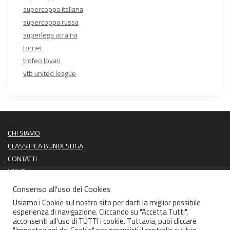
supercoppa italiana
supercoppa russa
superlega ucraina
tornei
trofeo lovari
vtb united league
CHI SIAMO
CLASSIFICA BUNDESLIGA
CONTATTI
LINKS
PROSSIME PARTITE
Consenso all'uso dei Cookies
ULTIMI RISULTATI
Usiamo i Cookie sul nostro sito per darti la miglior possibile
esperienza di navigazione. Cliccando su "Accetta Tutti",
acconsenti all'uso di TUTTI i cookie. Tuttavia, puoi cliccare