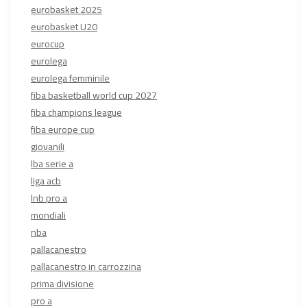
eurobasket 2025
eurobasket U20
eurocup
eurolega
eurolega femminile
fiba basketball world cup 2027
fiba champions league
fiba europe cup
giovanili
lba serie a
liga acb
lnb pro a
mondiali
nba
pallacanestro
pallacanestro in carrozzina
prima divisione
pro a