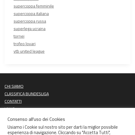
supercoppa femminile
supercoppa italiana
supercoppa russa
superlega ucraina
tornei
trofeo lovari
vtb united league
CHI SIAMO
CLASSIFICA BUNDESLIGA
CONTATTI
LINKS
PROSSIME PARTITE
Consenso all'uso dei Cookies
ULTIMI RISULTATI
Usiamo i Cookie sul nostro sito per darti la miglior possibile
esperienza di navigazione. Cliccando su "Accetta Tutti",