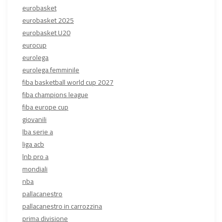
eurobasket
eurobasket 2025
eurobasket U20
eurocup
eurolega
eurolega femminile
fiba basketball world cup 2027
fiba champions league
fiba europe cup
giovanili
lba serie a
liga acb
lnb pro a
mondiali
nba
pallacanestro
pallacanestro in carrozzina
prima divisione