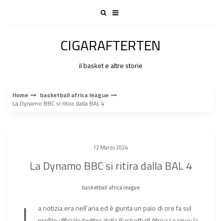
Skip
to
content
CIGARAFTERTEN
il basket e altre storie
Home
basketball africa league
La Dynamo BBC si ritira dalla BAL 4
12 Marzo 2024
La Dynamo BBC si ritira dalla BAL 4
basketball africa league
L
a notizia era nell’aria ed è giunta un paio di ore fa sul
profilo ufficiale twitter della Basketball Africa League: la