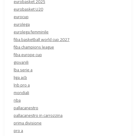
eurobasket 2025
eurobasket U20
eurocup
eurolega
eurolega femminile
fiba basketball world cup 2027
fiba champions league
fiba europe cup
giovanili
lba serie a
liga acb
lnb pro a
mondiali
nba
pallacanestro
pallacanestro in carrozzina
prima divisione
pro a