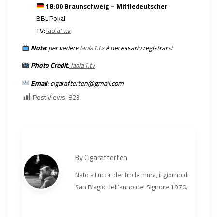
18:00 Braunschweig – Mittledeutscher
BBL Pokal
TV:
laola1.tv
Nota
: per vedere
laola1.tv
è necessario registrarsi
Photo Credit
:
laola1.tv
Email
:
cigarafterten@gmail.com
Post Views:
829
By
Cigarafterten
Nato a Lucca, dentro le mura, il giorno di
San Biagio dell’anno del Signore 1970.