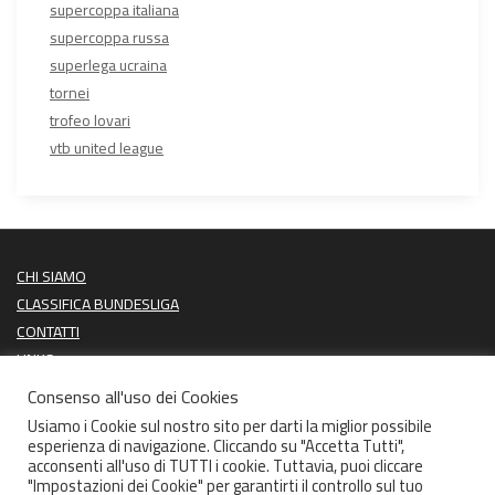
supercoppa italiana
supercoppa russa
superlega ucraina
tornei
trofeo lovari
vtb united league
CHI SIAMO
CLASSIFICA BUNDESLIGA
CONTATTI
LINKS
PROSSIME PARTITE
Consenso all'uso dei Cookies
ULTIMI RISULTATI
Usiamo i Cookie sul nostro sito per darti la miglior possibile
esperienza di navigazione. Cliccando su "Accetta Tutti",
acconsenti all'uso di TUTTI i cookie. Tuttavia, puoi cliccare
"Impostazioni dei Cookie" per garantirti il controllo sul tuo