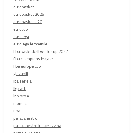
eurobasket
eurobasket 2025
eurobasket U20
eurocup
eurolega
eurolega femminile
fiba basketball world cup 2027
fiba champions league
fiba europe cup
giovanili
lba serie a
liga acb
lnb pro a
mondiali
nba
pallacanestro
pallacanestro in carrozzina
prima divisione