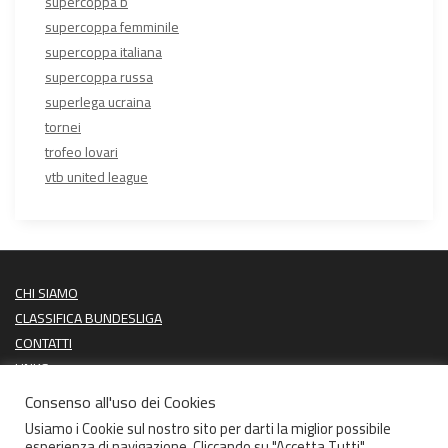
supercoppa b
supercoppa femminile
supercoppa italiana
supercoppa russa
superlega ucraina
tornei
trofeo lovari
vtb united league
CHI SIAMO
CLASSIFICA BUNDESLIGA
CONTATTI
LINKS
PROSSIME PARTITE
Consenso all'uso dei Cookies
ULTIMI RISULTATI
Usiamo i Cookie sul nostro sito per darti la miglior possibile
esperienza di navigazione. Cliccando su "Accetta Tutti",