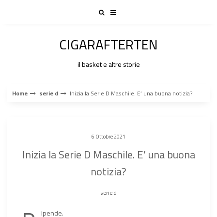
Skip
to
content
CIGARAFTERTEN
il basket e altre storie
Home
serie d
Inizia la Serie D Maschile. E’ una buona notizia?
6 Ottobre 2021
Inizia la Serie D Maschile. E’ una buona
notizia?
serie d
ipende.