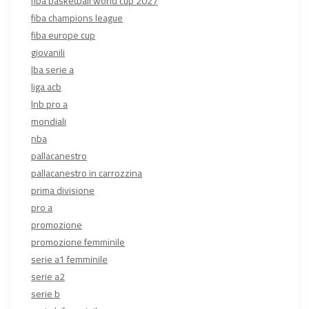
fiba basketball world cup 2027
fiba champions league
fiba europe cup
giovanili
lba serie a
liga acb
lnb pro a
mondiali
nba
pallacanestro
pallacanestro in carrozzina
prima divisione
pro a
promozione
promozione femminile
serie a1 femminile
serie a2
serie b