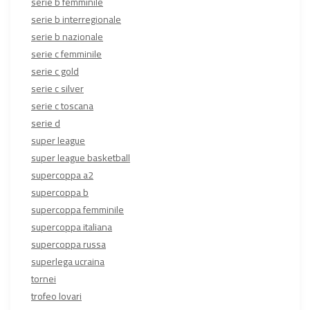
serie b femminile
serie b interregionale
serie b nazionale
serie c femminile
serie c gold
serie c silver
serie c toscana
serie d
super league
super league basketball
supercoppa a2
supercoppa b
supercoppa femminile
supercoppa italiana
supercoppa russa
superlega ucraina
tornei
trofeo lovari