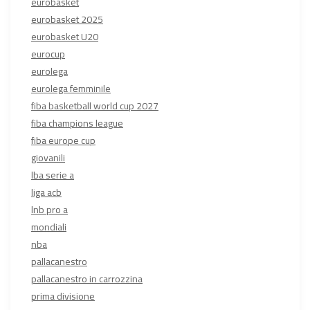
eurobasket
eurobasket 2025
eurobasket U20
eurocup
eurolega
eurolega femminile
fiba basketball world cup 2027
fiba champions league
fiba europe cup
giovanili
lba serie a
liga acb
lnb pro a
mondiali
nba
pallacanestro
pallacanestro in carrozzina
prima divisione