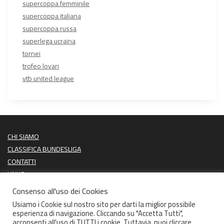
supercoppa femminile
supercoppa italiana
supercoppa russa
superlega ucraina
tornei
trofeo lovari
vtb united league
CHI SIAMO
CLASSIFICA BUNDESLIGA
CONTATTI
LINKS
PROSSIME PARTITE
Consenso all'uso dei Cookies
ULTIMI RISULTATI
Usiamo i Cookie sul nostro sito per darti la miglior possibile
esperienza di navigazione. Cliccando su "Accetta Tutti",
acconsenti all'uso di TUTTI i cookie. Tuttavia, puoi cliccare