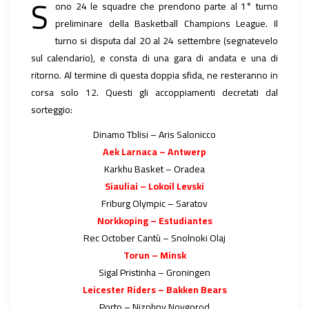
S
ono 24 le squadre che prendono parte al 1° turno
preliminare della Basketball Champions League. Il
turno si disputa dal 20 al 24 settembre (segnatevelo
sul calendario), e consta di una gara di andata e una di
ritorno. Al termine di questa doppia sfida, ne resteranno in
corsa solo 12. Questi gli accoppiamenti decretati dal
sorteggio:
Dinamo Tblisi – Aris Salonicco
Aek Larnaca – Antwerp
Karkhu Basket – Oradea
Siauliai – Lokoil Levski
Friburg Olympic – Saratov
Norkkoping – Estudiantes
Rec October Cantù – Snolnoki Olaj
Torun – Minsk
Sigal Pristinha – Groningen
Leicester Riders – Bakken Bears
Porto – Niznhny Novgorod