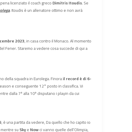
ppena licenziato il coach greco
Dimitris Itoudis
. Se
rolega
. Itoudis è un allenatore ottimo e non avrà
icembre 2023
, in casa contro il Monaco. Al momento
a del Fener. Staremo a vedere cosa succede di qui a
ino della squadra in Eurolega. Finora
il record è di 6-
r season e conseguente 12° posto in classifica. Vi
ntre dalla 7ª alla 10ª disputano i playin da cui
5
, è una partita da vedere, Da quello che ho capito io
a, mentre su
Sky
e
Now
ci vanno quelle dell’Olimpia,