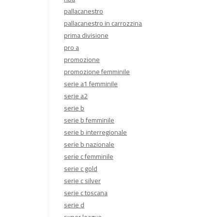
pallacanestro
pallacanestro in carrozzina
prima divisione
pro a
promozione
promozione femminile
serie a1 femminile
serie a2
serie b
serie b femminile
serie b interregionale
serie b nazionale
serie c femminile
serie c gold
serie c silver
serie c toscana
serie d