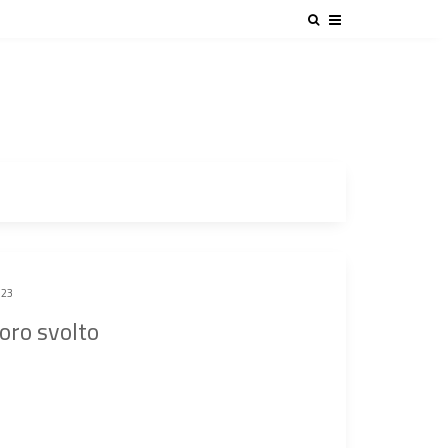
023
voro svolto