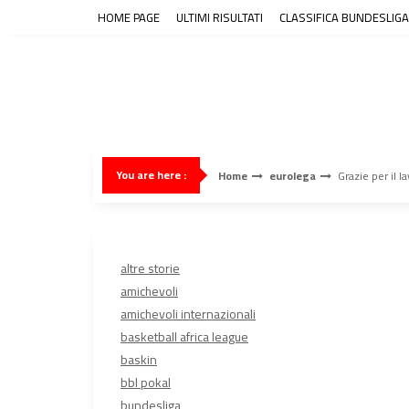
Skip
HOME PAGE
ULTIMI RISULTATI
CLASSIFICA BUNDESLIGA
to
content
You are here :
Home
eurolega
Grazie per il l
altre storie
amichevoli
amichevoli internazionali
basketball africa league
baskin
bbl pokal
bundesliga