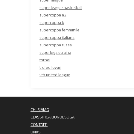
super league
super league basketball
supercoppa a2
supercoppa b
supercoppa femminile
supercoppa italiana
supercoppa russa
superlega ucraina
tornei
trofeo lovari
vtb united league
CHI SIAMO
CLASSIFICA BUNDESLIGA
CONTATTI
LINKS