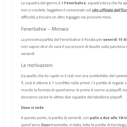
La squadra del giorno è il
Fenerbahce
, squadra turca che ha a
non ci credete, leggetevi il comunicato sul
sito ufficiale dell’Eu
difficoltà a trovare un altro ingaggio nei prossimi mesi.
Fenerbahce – Monaco
La prossima partita del Fenerbahce è fissata per
venerdì 15 d
non saprei dirvi chi sarà il successore di Itoudis sulla panchin
venerdì.
Le motivazioni
Da quello che ho capito io il club non era soddisfatto del camm
7
, cioè 6 vittorie e 7 sconfitte nelle prime 13 partite di regula
ricordo la formula di quest’anno: le prime 6 vanno ai playoff, me
dovranno uscire le ultime due squadre del tabellone playoff.
Dove si vede
A questo punto, la partita di venerdì, con
palla a due alle 18:4
quest’anno
Dazn
trasmette, in Italia, tutte le partite di Euroleg