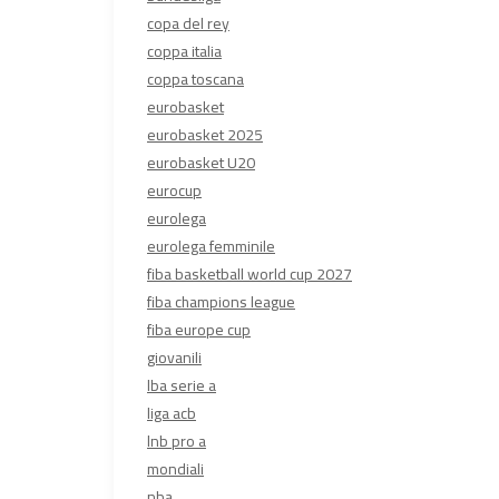
copa del rey
coppa italia
coppa toscana
eurobasket
eurobasket 2025
eurobasket U20
eurocup
eurolega
eurolega femminile
fiba basketball world cup 2027
fiba champions league
fiba europe cup
giovanili
lba serie a
liga acb
lnb pro a
mondiali
nba