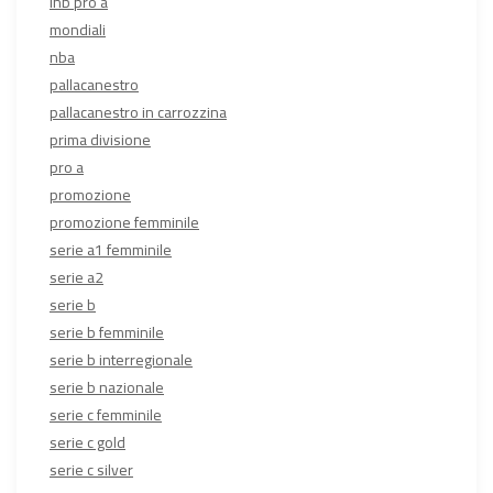
lnb pro a
mondiali
nba
pallacanestro
pallacanestro in carrozzina
prima divisione
pro a
promozione
promozione femminile
serie a1 femminile
serie a2
serie b
serie b femminile
serie b interregionale
serie b nazionale
serie c femminile
serie c gold
serie c silver