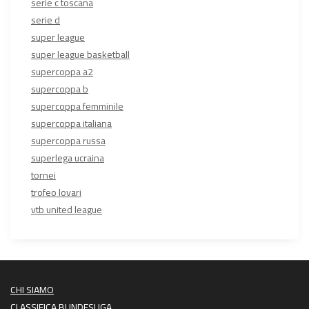
serie c toscana
serie d
super league
super league basketball
supercoppa a2
supercoppa b
supercoppa femminile
supercoppa italiana
supercoppa russa
superlega ucraina
tornei
trofeo lovari
vtb united league
CHI SIAMO
CLASSIFICA BUNDESLIGA