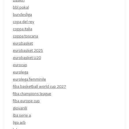
bbl pokal
bundesliga
copa del rey
coppa italia
coppa toscana
eurobasket
eurobasket 2025
eurobasket U20
eurocup
eurolega
eurolega femminile
fiba basketball world cup 2027
fiba champions league
fiba europe cup
giovanili
lba serie a
liga acb