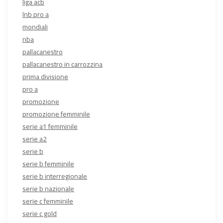
liga acb
lnb pro a
mondiali
nba
pallacanestro
pallacanestro in carrozzina
prima divisione
pro a
promozione
promozione femminile
serie a1 femminile
serie a2
serie b
serie b femminile
serie b interregionale
serie b nazionale
serie c femminile
serie c gold