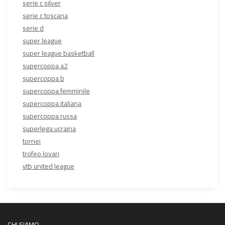
serie c silver
serie c toscana
serie d
super league
super league basketball
supercoppa a2
supercoppa b
supercoppa femminile
supercoppa italiana
supercoppa russa
superlega ucraina
tornei
trofeo lovari
vtb united league
CHI SIAMO