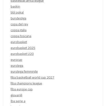
basketball africa league
baskin
bbl pokal
bundesliga
copa del rey
coppa italia
coppa toscana
eurobasket
eurobasket 2025
eurobasket U20
eurocup
eurolega
eurolega femminile
fiba basketball world cup 2027
fiba champions league
fiba europe cup
giovanili
lba serie a