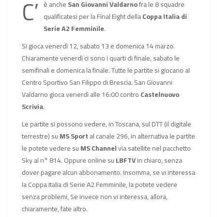
C’
è anche
San Giovanni Valdarno
fra le 8 squadre
qualificatesi per la Final Eight della
Coppa Italia di
Serie A2 Femminile
.
Si gioca venerdì 12, sabato 13 e domenica 14 marzo.
Chiaramente venerdì ci sono i quarti di finale, sabato le
semifinali e domenica la finale. Tutte le partite si giocano al
Centro Sportivo San Filippo di Brescia. San Giovanni
Valdarno gioca venerdì alle 16:00 contro
Castelnuovo
Scrivia
.
Le partite si possono vedere, in Toscana, sul DTT (il digitale
terrestre) su
MS Sport
al canale 296, in alternativa le partite
le potete vedere su
MS Channel
via satellite nel pacchetto
Sky al n° 814. Oppure online su
LBFTV
in chiaro, senza
dover pagare alcun abbonamento. Insomma, se vi interessa
la Coppa Italia di Serie A2 Femminile, la potete vedere
senza problemi, Se invece non vi interessa, allora,
chiaramente, fate altro.