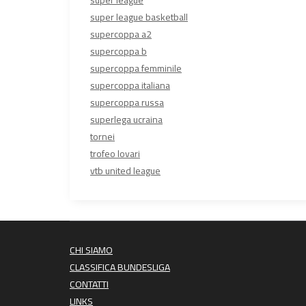
super league
super league basketball
supercoppa a2
supercoppa b
supercoppa femminile
supercoppa italiana
supercoppa russa
superlega ucraina
tornei
trofeo lovari
vtb united league
CHI SIAMO
CLASSIFICA BUNDESLIGA
CONTATTI
LINKS