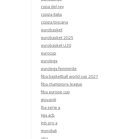
copa del rey
coppa italia
coppa toscana
eurobasket
eurobasket 2025
eurobasket U20
eurocup
eurolega
eurolega femminile
fiba basketball world cup 2027
fiba champions league
fiba europe cup
giovanili
lba serie a
liga acb
lnb pro a
mondiali
nba