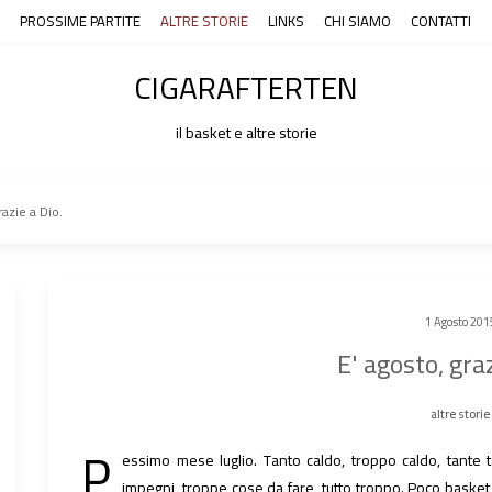
PROSSIME PARTITE
ALTRE STORIE
LINKS
CHI SIAMO
CONTATTI
CIGARAFTERTEN
il basket e altre storie
razie a Dio.
1 Agosto 201
E' agosto, graz
altre storie
P
essimo mese luglio. Tanto caldo, troppo caldo, tante
impegni, troppe cose da fare, tutto troppo. Poco bask