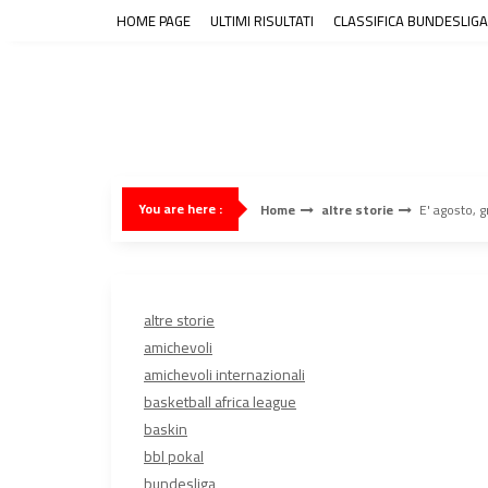
Skip
HOME PAGE
ULTIMI RISULTATI
CLASSIFICA BUNDESLIGA
to
content
You are here :
Home
altre storie
E' agosto, g
altre storie
amichevoli
amichevoli internazionali
basketball africa league
baskin
bbl pokal
bundesliga