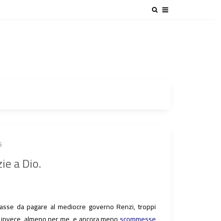
5
ie a Dio.
 tasse da pagare al mediocre governo Renzi, troppi
et invece, almeno per me, e ancora meno
scommesse