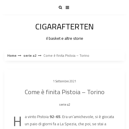
Skip
to
content
CIGARAFTERTEN
il basket e altre storie
Home
serie a2
Come è finita Pistoia – Torino
1 Settembre 2021
Come è finita Pistoia – Torino
serie a2
H
a vinto Pistoia
92-65
. Era un’amichevole, si è giocata
un paio di giorni fa a La Spezia, che poi, se stai a