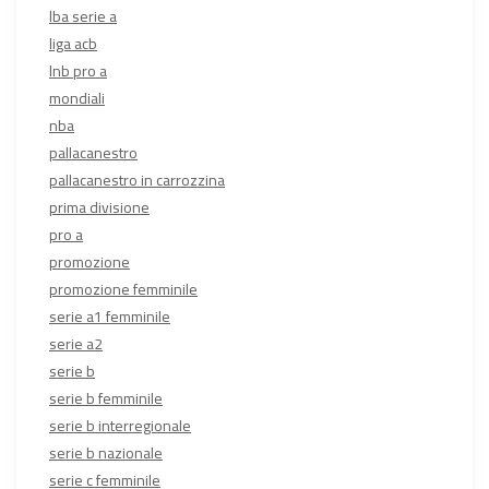
lba serie a
liga acb
lnb pro a
mondiali
nba
pallacanestro
pallacanestro in carrozzina
prima divisione
pro a
promozione
promozione femminile
serie a1 femminile
serie a2
serie b
serie b femminile
serie b interregionale
serie b nazionale
serie c femminile