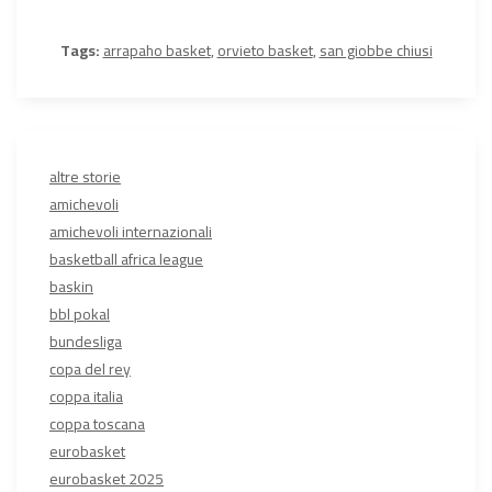
Tags:
arrapaho basket
,
orvieto basket
,
san giobbe chiusi
altre storie
amichevoli
amichevoli internazionali
basketball africa league
baskin
bbl pokal
bundesliga
copa del rey
coppa italia
coppa toscana
eurobasket
eurobasket 2025