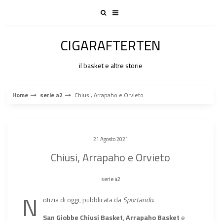
Skip
to
content
CIGARAFTERTEN
il basket e altre storie
Home
serie a2
Chiusi, Arrapaho e Orvieto
21 Agosto 2021
Chiusi, Arrapaho e Orvieto
serie a2
N
otizia di oggi, pubblicata da
Sportando
.
San Giobbe Chiusi Basket
,
Arrapaho Basket
e