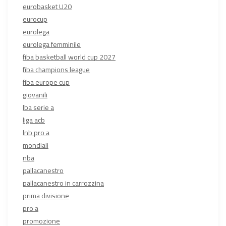
eurobasket U20
eurocup
eurolega
eurolega femminile
fiba basketball world cup 2027
fiba champions league
fiba europe cup
giovanili
lba serie a
liga acb
lnb pro a
mondiali
nba
pallacanestro
pallacanestro in carrozzina
prima divisione
pro a
promozione