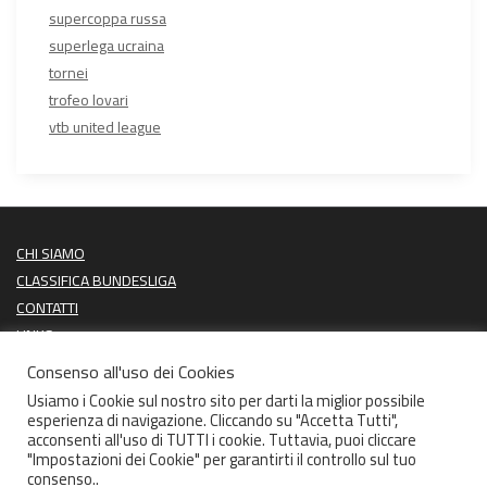
supercoppa russa
superlega ucraina
tornei
trofeo lovari
vtb united league
CHI SIAMO
CLASSIFICA BUNDESLIGA
CONTATTI
LINKS
PROSSIME PARTITE
Consenso all'uso dei Cookies
ULTIMI RISULTATI
Usiamo i Cookie sul nostro sito per darti la miglior possibile
esperienza di navigazione. Cliccando su "Accetta Tutti",
acconsenti all'uso di TUTTI i cookie. Tuttavia, puoi cliccare
"Impostazioni dei Cookie" per garantirti il controllo sul tuo
consenso..