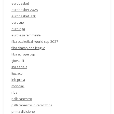
eurobasket
eurobasket 2025
eurobasket U20
eurocup
eurolega
eurolega femminile
fiba basketball world cup 2027
fiba champions league
fiba europe cup
giovanili
lba serie a
liga acb
lnb pro a
mondiali
nba
pallacanestro
pallacanestro in carrozzina
prima divisione