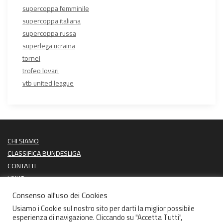
supercoppa femminile
supercoppa italiana
supercoppa russa
superlega ucraina
tornei
trofeo lovari
vtb united league
CHI SIAMO
CLASSIFICA BUNDESLIGA
CONTATTI
LINKS
PROSSIME PARTITE
Consenso all'uso dei Cookies
ULTIMI RISULTATI
Usiamo i Cookie sul nostro sito per darti la miglior possibile
esperienza di navigazione. Cliccando su "Accetta Tutti",