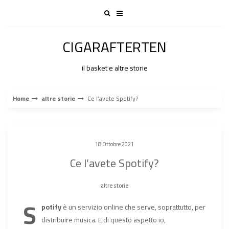
Skip
to
content
CIGARAFTERTEN
il basket e altre storie
Home
altre storie
Ce l’avete Spotify?
18 Ottobre 2021
Ce l’avete Spotify?
altre storie
S
potify
è un servizio online che serve, soprattutto, per
distribuire musica. E di questo aspetto io,