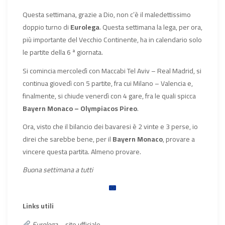
Questa settimana, grazie a Dio, non c’è il maledettissimo
doppio turno di
Eurolega
. Questa settimana la lega, per ora,
più importante del Vecchio Continente, ha in calendario solo
le partite della 6 ª giornata.
Si comincia mercoledì con Maccabi Tel Aviv – Real Madrid, si
continua giovedì con 5 partite, fra cui Milano – Valencia e,
finalmente, si chiude venerdì con 4 gare, fra le quali spicca
Bayern Monaco – Olympiacos Pireo
.
Ora, visto che il bilancio dei bavaresi è 2 vinte e 3 perse, io
direi che sarebbe bene, per il
Bayern Monaco
, provare a
vincere questa partita. Almeno provare.
Buona settimana a tutti
Links utili
Eurolega
– sito ufficiale