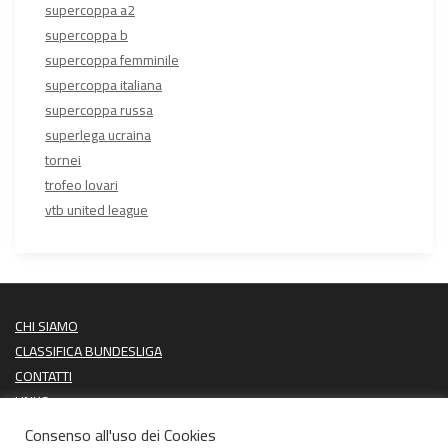
supercoppa a2
supercoppa b
supercoppa femminile
supercoppa italiana
supercoppa russa
superlega ucraina
tornei
trofeo lovari
vtb united league
CHI SIAMO
CLASSIFICA BUNDESLIGA
CONTATTI
LINKS
PROSSIME PARTITE
Consenso all'uso dei Cookies