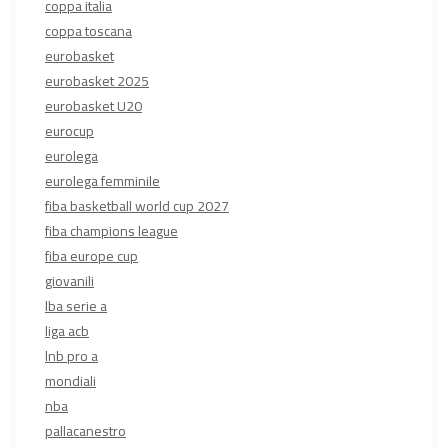
coppa italia
coppa toscana
eurobasket
eurobasket 2025
eurobasket U20
eurocup
eurolega
eurolega femminile
fiba basketball world cup 2027
fiba champions league
fiba europe cup
giovanili
lba serie a
liga acb
lnb pro a
mondiali
nba
pallacanestro