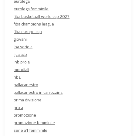
eurolega
eurolega femminile
fiba basketball world cup 2027
fiba champions league
fiba europe cup
giovanili
lba serie a
liga acb
lnb pro a
mondiali
nba
pallacanestro
pallacanestro in carrozzina
prima divisione
pro a
promozione
promozione femminile
serie a1 femminile