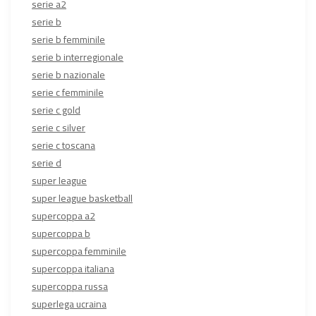
serie a2
serie b
serie b femminile
serie b interregionale
serie b nazionale
serie c femminile
serie c gold
serie c silver
serie c toscana
serie d
super league
super league basketball
supercoppa a2
supercoppa b
supercoppa femminile
supercoppa italiana
supercoppa russa
superlega ucraina