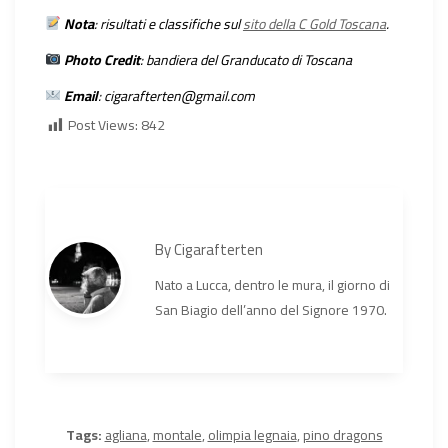
Nota
: risultati e classifiche sul
sito della C Gold Toscana
.
Photo Credit
: bandiera del Granducato di Toscana
Email
:
cigarafterten@gmail.com
Post Views:
842
By
Cigarafterten
Nato a Lucca, dentro le mura, il giorno di
San Biagio dell’anno del Signore 1970.
Tags:
agliana
,
montale
,
olimpia legnaia
,
pino dragons