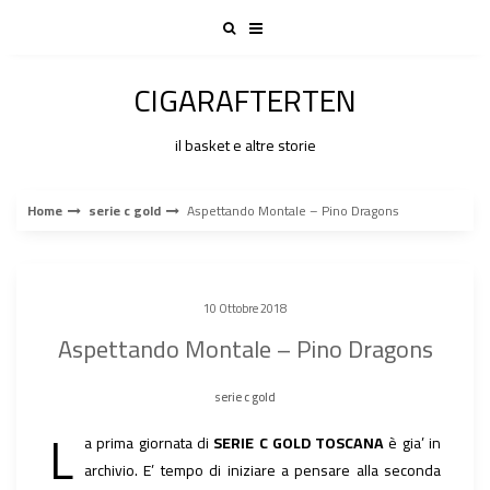
Skip
to
content
CIGARAFTERTEN
il basket e altre storie
Home
serie c gold
Aspettando Montale – Pino Dragons
10 Ottobre 2018
Aspettando Montale – Pino Dragons
serie c gold
L
a prima giornata di
SERIE C GOLD TOSCANA
è gia’ in
archivio. E’ tempo di iniziare a pensare alla seconda