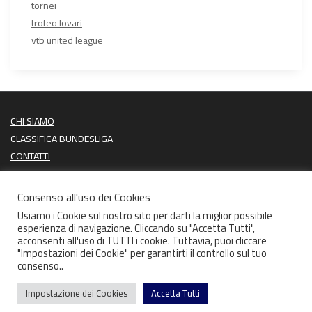
tornei
trofeo lovari
vtb united league
CHI SIAMO
CLASSIFICA BUNDESLIGA
CONTATTI
LINKS
PROSSIME PARTITE
Consenso all'uso dei Cookies
ULTIMI RISULTATI
Usiamo i Cookie sul nostro sito per darti la miglior possibile
esperienza di navigazione. Cliccando su "Accetta Tutti",
acconsenti all'uso di TUTTI i cookie. Tuttavia, puoi cliccare
"Impostazioni dei Cookie" per garantirti il controllo sul tuo
consenso..
Copyright CIGARAFTERTEN 2026 | Theme by
ThemeinProgress
Impostazione dei Cookies
Accetta Tutti