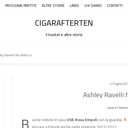
PROSSIME PARTITE
ALTRE STORIE
LINKS
CHI SIAMO
CONTATTI
CIGARAFTERTEN
il basket e altre storie
ey Ravelli ha detto si
5 Giugno 202
Ashley Ravelli 
serie a1 femmi
B
uone notizie in casa
USE Rosa Empoli
con la guardia
giocare a Empoli anche nella stagione 2021/2022.