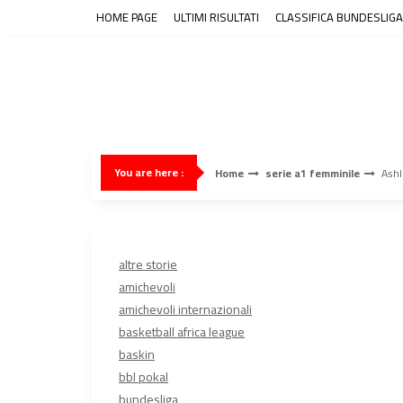
Skip
HOME PAGE
ULTIMI RISULTATI
CLASSIFICA BUNDESLIGA
to
content
You are here :
Home
serie a1 femminile
Ashl
altre storie
amichevoli
amichevoli internazionali
basketball africa league
baskin
bbl pokal
bundesliga