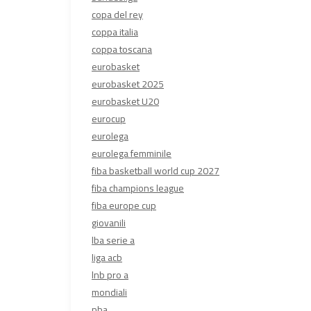
copa del rey
coppa italia
coppa toscana
eurobasket
eurobasket 2025
eurobasket U20
eurocup
eurolega
eurolega femminile
fiba basketball world cup 2027
fiba champions league
fiba europe cup
giovanili
lba serie a
liga acb
lnb pro a
mondiali
nba