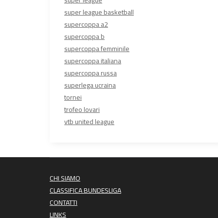
super league
super league basketball
supercoppa a2
supercoppa b
supercoppa femminile
supercoppa italiana
supercoppa russa
superlega ucraina
tornei
trofeo lovari
vtb united league
CHI SIAMO
CLASSIFICA BUNDESLIGA
CONTATTI
LINKS