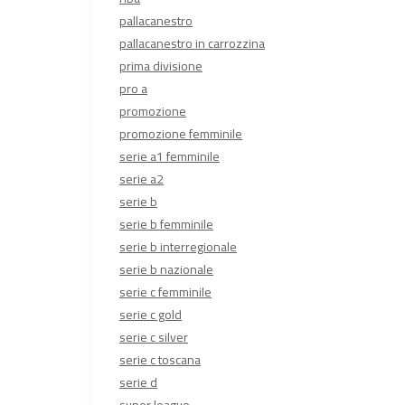
pallacanestro
pallacanestro in carrozzina
prima divisione
pro a
promozione
promozione femminile
serie a1 femminile
serie a2
serie b
serie b femminile
serie b interregionale
serie b nazionale
serie c femminile
serie c gold
serie c silver
serie c toscana
serie d