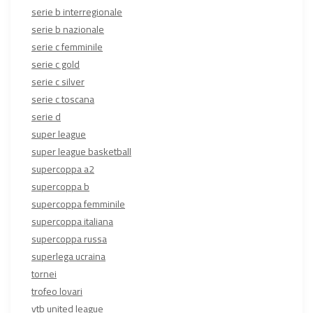
serie b interregionale
serie b nazionale
serie c femminile
serie c gold
serie c silver
serie c toscana
serie d
super league
super league basketball
supercoppa a2
supercoppa b
supercoppa femminile
supercoppa italiana
supercoppa russa
superlega ucraina
tornei
trofeo lovari
vtb united league