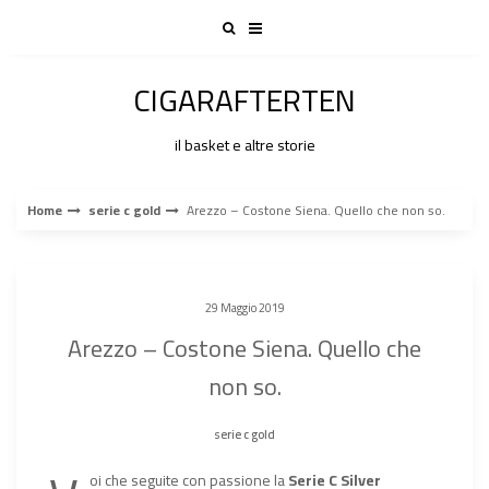
Skip
to
content
CIGARAFTERTEN
il basket e altre storie
Home
serie c gold
Arezzo – Costone Siena. Quello che non so.
29 Maggio 2019
Arezzo – Costone Siena. Quello che
non so.
serie c gold
oi che seguite con passione la
Serie C Silver