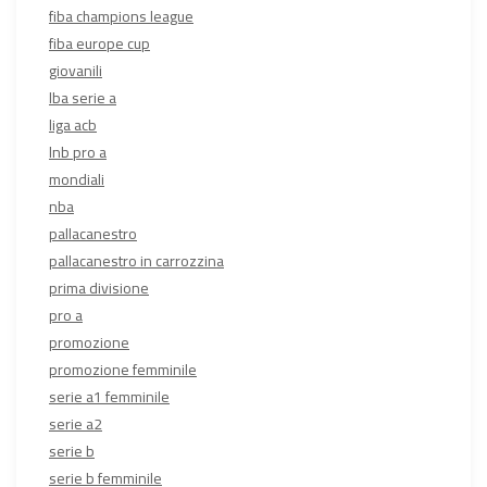
fiba champions league
fiba europe cup
giovanili
lba serie a
liga acb
lnb pro a
mondiali
nba
pallacanestro
pallacanestro in carrozzina
prima divisione
pro a
promozione
promozione femminile
serie a1 femminile
serie a2
serie b
serie b femminile