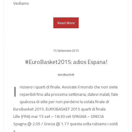
Vediamo
Read More
15 Settembre 2015
#EuroBasket2015: adios Espana!
eurobasket
I
niziano i quarti di finale. Avvisate il mondo che non siete
reperibili fino alla prossima settimana, datevi malati, fate
qualcosa di utile per non perdervi la volata finale di
EuroBasket 2015. EUROBASKET 2015 quarti di finale
Lille (FRA) mar 15 set – 18:30 cet SPAGNA – GRECIA
Spagna @ 2.05 / Grecia @ 1.77 questa volta rubiamo i soldi
a