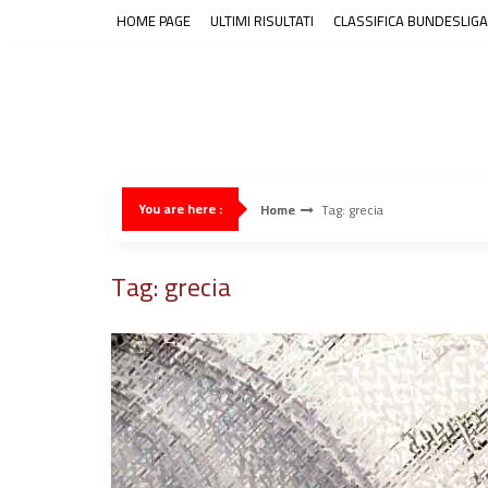
Skip
HOME PAGE
ULTIMI RISULTATI
CLASSIFICA BUNDESLIGA
to
content
You are here :
Home
Tag: grecia
Tag: grecia