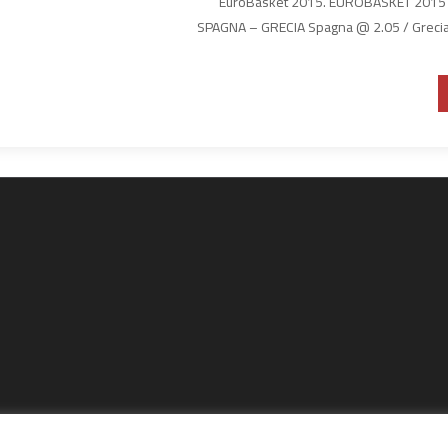
EuroBasket 2015. EUROBASKET 2015 quar
SPAGNA – GRECIA Spagna @ 2.05 / Grecia @