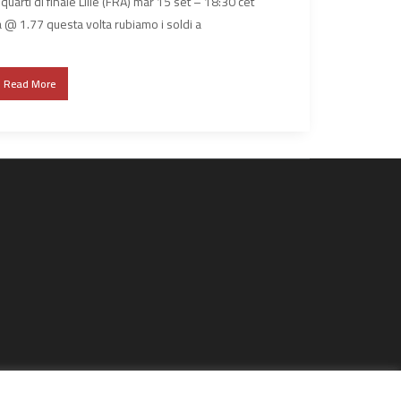
ti di finale Lille (FRA) mar 15 set – 18:30 cet
 1.77 questa volta rubiamo i soldi a
Read More